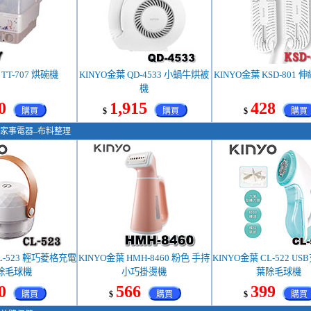
TT-707 烘碗機
KINYO金葉 QD-4533 小蝸牛烘被
KINYO金葉 KSD-801
機
0
1,915
428
購買
$
購買
$
購買
家事電器–布料整理
L-523 輕巧菱格充電
KINYO金葉 HMH-8460 粉色 手持
KINYO金葉 CL-522 U
除毛球機
小巧掛燙機
葉除毛球機
0
566
399
購買
$
購買
$
購買