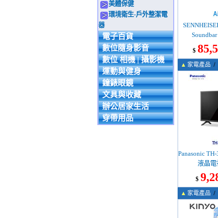
美體保健
環境衛生-戶外整潔電
器
SENNHEIS
Soundb
電子百貨
85,
數位隨身影音
$
數位 相機 | 攝影機
▲
家電產品
/
運動與健身
鐘錶眼鏡
文具與收藏
辦公居家生活
穿帶用品
Panasonic TH
液晶電
9,2
$
▲
家電產品
/