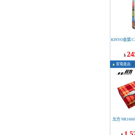
KINYO金葉 
24
$
▲
家電產品
/
北方 NR16
1,5