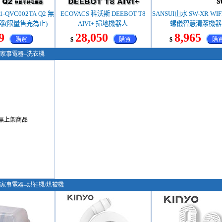
1-QVC002TA Q2 無
ECOVACS 科沃斯 DEEBOT T8
SANSUI山水 SW-XR WI
器(限量售完為止)
AIVI+ 掃地機器人
螺儀智慧清潔機器
9
28,050
8,965
購買
$
購買
$
購
家事電器–洗衣機
無上架商品
家事電器–烘鞋機/烘被機