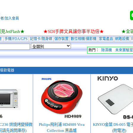
入
者/加入會員
JetFlash★
★SDI手牌文具讓你事半功倍★
★全
音
手機/PDA/GPS
記憶卡/隨身碟
儲存裝置
數位相機/攝影機
家電產品
網路設備
熱門：
除濕機
未來實驗室
餐飲電器
NN-C236 烘燒烤變頻微
Philips飛利浦 HD4989 Viva
KINYO金葉 DS-005 
前請先詢問庫存)
Collection 黑晶爐
(附電池)