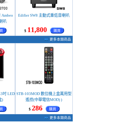
 Ambeo
Edifier SW8 主動式重低音喇叭
 喇叭
11,800
買
$
購買
更多本類商品
 43吋 LED
STB-103MOD 數位機上盒萬用型
)
遙控(中華電信MOD) )
286
買
$
購買
更多本類商品