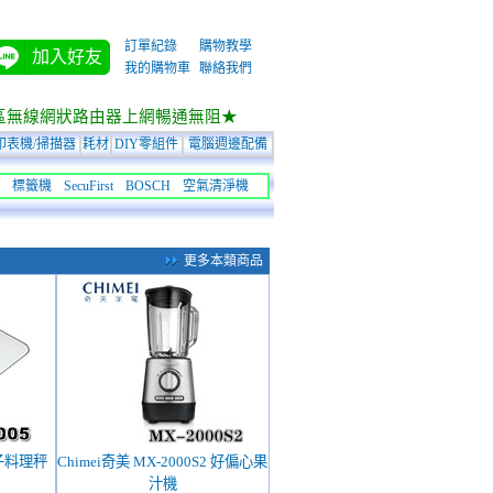
訂單紀錄
購物教學
加入好友
我的購物車
聯絡我們
區無線網狀路由器上網暢通無阻★
印表機/掃描器
耗材
DIY零組件
電腦週邊配備
標籤機
SecuFirst
BOSCH
空氣清淨機
更多本類商品
電子料理秤
Chimei奇美 MX-2000S2 好偏心果
汁機