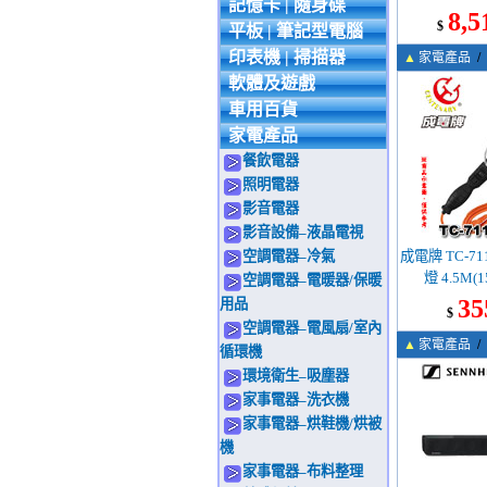
記憶卡 | 隨身碟
8,5
$
平板 | 筆記型電腦
印表機 | 掃描器
▲
家電產品
/
軟體及遊戲
車用百貨
家電產品
餐飲電器
照明電器
影音電器
影音設備–液晶電視
空調電器–冷氣
成電牌 TC-7
燈 4.5M(
空調電器–電暖器/保暖
35
用品
$
空調電器–電風扇/室內
▲
家電產品
/
循環機
環境衛生–吸塵器
家事電器–洗衣機
家事電器–烘鞋機/烘被
機
家事電器–布料整理