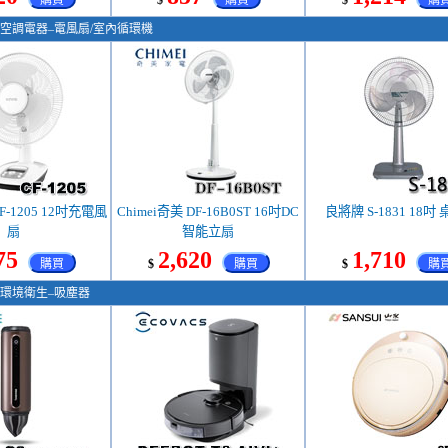
購買
$
購買
$
購
空調電器–電風扇/室內循環機
F-1205 12吋充電風
Chimei奇美 DF-16B0ST 16吋DC
良將牌 S-1831 18吋
扇
智能立扇
75
2,620
1,710
購買
$
購買
$
購
環境衛生–吸塵器