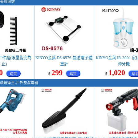
美體保健
二件組(限量售完為
KINYO金葉 DS-6576 晶透電子體
KINYO金葉 IR-2001
止)
重計
沖牙機
0
299
1,020
購買
$
購買
$
購
環境衛生-戶外整潔電器