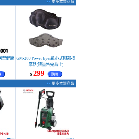
更多本類商品
 家用型健康
GM-280 Power Eyes離心式眼部按
摩器(限量售完為止)
299
買
$
購買
更多本類商品