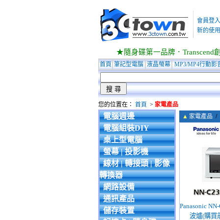
會員登
新的使用
★隨身碟第一品牌．Transcend創見
首頁
筆記型電腦
液晶螢幕
MP3/MP4行動影
您的位置在：
首頁
>
家電產品
電腦週邊
▲
家電產品
/
電腦組裝DIY
桌上型電腦
螢幕 | 投影機
線材 | 轉接頭 | 影像
轉換器
網路設備
通訊產品
Panasonic 
儲存裝置
波爐(購買