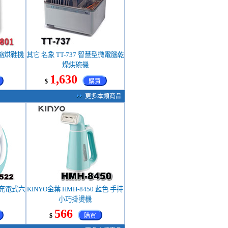
 伸縮烘鞋機
其它 名象 TT-737 智慧型微電腦乾
燥烘碗機
1,630
$
購買
更多本類商品
SB充電式六
KINYO金葉 HMH-8450 藍色 手持
小巧掛燙機
566
$
購買