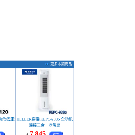
更多本類商品
 迷你陶瓷電
HELLER嘉儀 KEPC-9385 全功能
遙控三合一冷暖扇
7,845