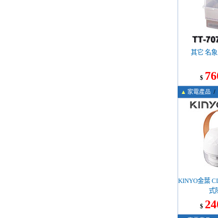
其它 名象 
76
$
▲
家電產品
/
KINYO金葉 C
式
24
$