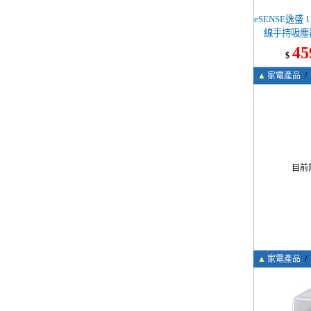
eSENSE逸盛 1
線手持吸塵
45
$
▲
家電產品
/
目前
▲
家電產品
/