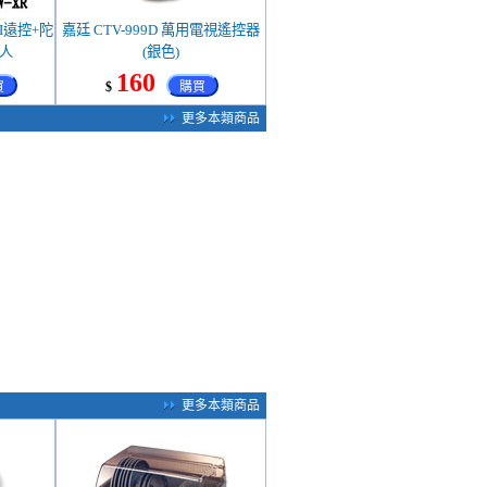
FI遠控+陀
嘉廷 CTV-999D 萬用電視遙控器
人
(銀色)
160
買
$
購買
更多本類商品
更多本類商品