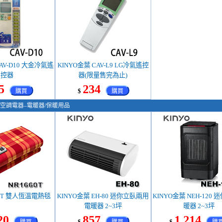
CAV-D10 大金冷氣遙
KINYO金葉 CAV-L9 LG冷氣遙控
控器
器(限量售完為止)
5
234
購買
$
購買
空調電器–電暖器/保暖用品
60T 雙人恆溫電熱毯
KINYO金葉 EH-80 迷你立臥兩用
KINYO金葉 NEH-120
電暖器 2~3坪
暖器 2~3坪
20
857
1,214