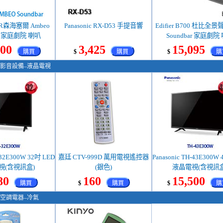
ER森海塞爾 Ambeo
Panasonic RX-D53 手提音響
Edifier B700 杜比全景聲
ar 家庭劇院 喇叭
Soundbar 家庭劇院
500
3,425
15,095
購買
$
購買
$
購
影音設備–液晶電視
-32E300W 32吋 LED
嘉廷 CTV-999D 萬用電視遙控器
Panasonic TH-43E300W
視(含視訊盒)
(銀色)
液晶電視(含視訊盒
80
160
15,500
購買
$
購買
$
購
空調電器–冷氣