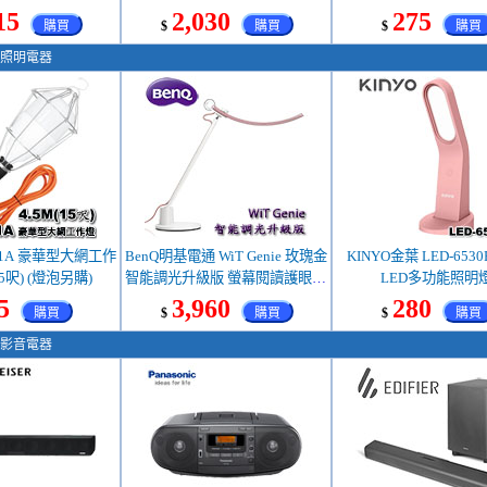
15
2,030
275
購買
$
購買
$
購買
照明電器
11A 豪華型大網工作
BenQ明基電通 WiT Genie 玫瑰金
KINYO金葉 LED-6530
15呎) (燈泡另購)
智能調光升級版 螢幕閱讀護眼智
LED多功能照明
慧檯燈
5
3,960
280
購買
$
購買
$
購買
影音電器