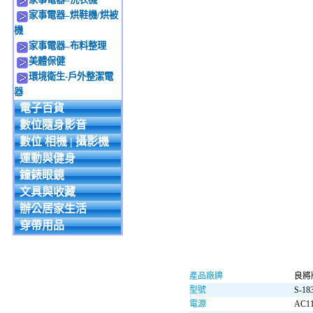
家事電器–烘鞋機/烘被
機
家事電器–布料整理
美體保健
環境衛生-戶外整潔電
器
電子百貨
數位隨身影音
數位 相機 | 攝影機
運動與健身
鐘錶眼鏡
文具與收藏
辦公居家生活
穿帶用品
產品廠牌
良將
型號
S-18
電源
AC11