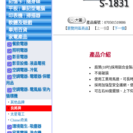
記憶卡 | 隨身碟
平板 | 筆記型電腦
印表機 | 掃描器
軟體及遊戲
產品編號：070501519006
【
瀏覽同區商品
】 【
上一個
】【
下一個
】
車用百貨
家電產品
餐飲電器
照明電器
產品介紹
影音電器
影音設備–液晶電視
扇葉(18吋)採用鋁合金製
空調電器–冷氣
不易破損
空調電器–電暖器/保暖
使用工業用馬達，可長
用品
採用加強型安全護網，
空調電器–電風扇/室內
可左右80度擺頭、上下
循環機
‧
其他品牌
‧
良將牌
‧
太星電工
‧
Chimei奇美
環境衛生–吸塵器
家事電器–洗衣機