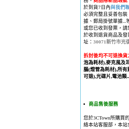
務。
商品除新品瑕疵
於到貨7日內
與我們
必須完整且妥善包裝
據、郵局掛號單據..
或您已收到發票，請
於收到退貨商品及發
址：
30071新竹市光
拆封後均不可退換貨
泡為耗材),麥克風及
腦(燈管為耗材),所有
可退),光碟片,電池類.
商品售後服務
您於3CTown所購
絡本站客服部，本站