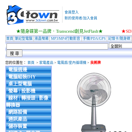
會員登入
新的使用者/加入會員
★隨身碟第一品牌．Transcend創見JetFlash★
★S
首頁
筆記型電腦
液晶螢幕
MP3/MP4行動影音
手機/PDA/GPS
記憶卡/隨身碟
您的位置在：
首頁
>
家電產品
>
電風扇/室內循環機
>
良將牌
電腦週邊
電腦組裝DIY
桌上型電腦
螢幕 | 投影機
線材 | 轉接頭 | 影像
轉換器
網路設備
通訊產品
儲存裝置