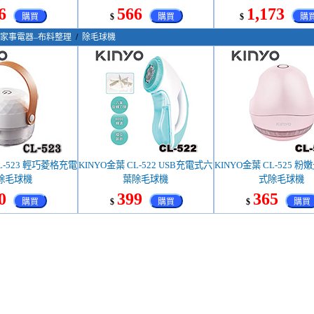
6
566
1,173
購買
$
購買
$
購
家事電器–布料整理
/
除毛球機
L-523 輕巧菱格充電
KINYO金葉 CL-522 USB充電式六
KINYO金葉 CL-525 
除毛球機
葉除毛球機
式除毛球機
0
399
365
購買
$
購買
$
購買