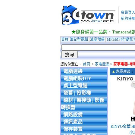
會員登
新的使用
★隨身碟第一品牌．Transcend創見
首頁
筆記型電腦
液晶螢幕
MP3/MP4行動影
您的位置在：
首頁
>
家電產品
>
家事電器–布
電腦週邊
▲
家電產品
/
電腦組裝DIY
桌上型電腦
螢幕 | 投影機
線材 | 轉接頭 | 影像
轉換器
網路設備
通訊產品
KINYO金葉 H
儲存裝置
小