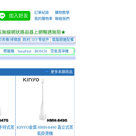
訂單紀錄
購物教學
加入好友
我的購物車
聯絡我們
區無線網狀路由器上網暢通無阻★
印表機/掃描器
耗材
DIY零組件
電腦週邊配備
標籤機
SecuFirst
BOSCH
空氣清淨機
更多本類商品
0 手持式蒸
KINYO金葉 HMH-8490 直立式蒸
氣掛燙機