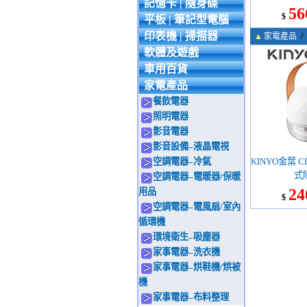
記憶卡 | 隨身碟
56
$
平板 | 筆記型電腦
印表機 | 掃描器
▲
家電產品
/
軟體及遊戲
車用百貨
家電產品
餐飲電器
照明電器
影音電器
影音設備–液晶電視
空調電器–冷氣
KINYO金葉 C
式
空調電器–電暖器/保暖
24
用品
$
空調電器–電風扇/室內
循環機
環境衛生–吸塵器
家事電器–洗衣機
家事電器–烘鞋機/烘被
機
家事電器–布料整理