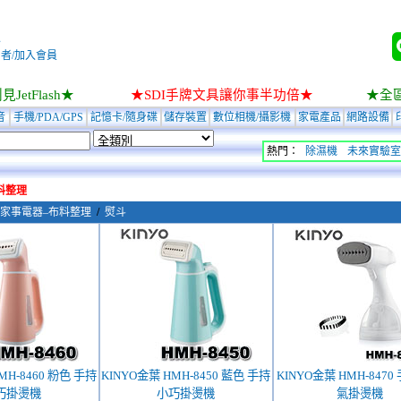
入
者/加入會員
JetFlash★
★SDI手牌文具讓你事半功倍★
★全
音
手機/PDA/GPS
記憶卡/隨身碟
儲存裝置
數位相機/攝影機
家電產品
網路設備
熱門：
除濕機
未來實驗室
料整理
家事電器–布料整理
/
熨斗
MH-8460 粉色 手持
KINYO金葉 HMH-8450 藍色 手持
KINYO金葉 HMH-847
巧掛燙機
小巧掛燙機
氣掛燙機