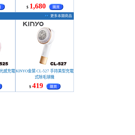
1,680
買
$
購買
更多本類商品
粉嫩光感充電
KINYO金葉 CL-527 手持美型充電
式除毛球機
419
$
購買