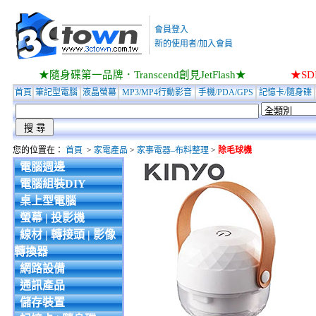
會員登入
新的使用者/加入會員
★隨身碟第一品牌．Transcend創見JetFlash★
★S
首頁
筆記型電腦
液晶螢幕
MP3/MP4行動影音
手機/PDA/GPS
記憶卡/隨身碟
您的位置在：
首頁
>
家電產品
>
家事電器–布料整理
>
除毛球機
電腦週邊
電腦組裝DIY
桌上型電腦
螢幕 | 投影機
線材 | 轉接頭 | 影像
轉換器
網路設備
通訊產品
儲存裝置