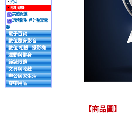
‧
熨斗
‧
除毛球機
美體保健
環境衛生-戶外整潔電
器
電子百貨
數位隨身影音
數位 相機 | 攝影機
運動與健身
鐘錶眼鏡
文具與收藏
辦公居家生活
穿帶用品
【商品圖】