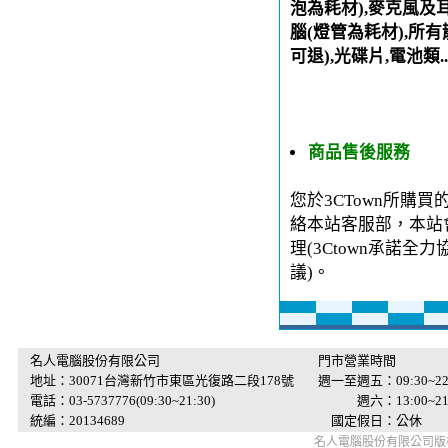
泡為耗材),麥克風及
腦(燈管為耗材),所有
可退),光碟片,電池類.
商品售後服務
您於3CTown所購
絡本站客服部，本站
理(3Ctown承諾
議)。
名人電腦股份有限公司
門市營業時間
地址：30071台灣新竹市東區光復路二段178號
週一至週五：09:30~22
電話：03-5737776(09:30~21:30)
週六：13:00~21:
統編：20134689
國定假日：公休
名人電腦股份有限公司版權所有 © 2