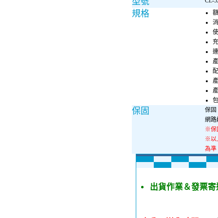
型號
CL-5
規格
額
消
使
充
連
配
產
產
包
保固
保固 
網路
※保
※以
為準
出貨作業＆發票寄