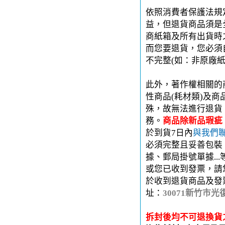
依照消費者保護法規
益，但退貨商品須是
商紙箱及所有出貨時
而您要退貨，您必須
不完整(如：非原廠
此外，著作權相關的
性商品(耗材類)及
殊，故無法進行退貨
務。
商品除新品瑕疵
於到貨7日內
與我們
必須完整且妥善包裝
據、郵局掛號單據..
或您已收到發票，請
於收到退貨商品及發
址：
30071新竹市光
拆封後均不可退換貨