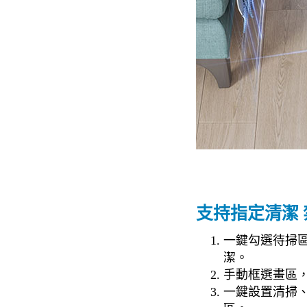
支持指定清潔
一鍵勾選待掃
潔。
手動框選畫區
一鍵設置清掃