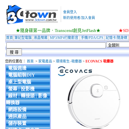
會員登入
新的使用者/加入會員
★隨身碟第一品牌．Transcend創見JetFlash★
★S
首頁
筆記型電腦
液晶螢幕
MP3/MP4行動影音
手機/PDA/GPS
記憶卡/隨身碟
您的位置在：
首頁
>
家電產品
>
環境衛生–吸塵器
>
ECOVACS 吸塵器
電腦週邊
電腦組裝DIY
桌上型電腦
螢幕 | 投影機
線材 | 轉接頭 | 影像
轉換器
網路設備
通訊產品
儲存裝置