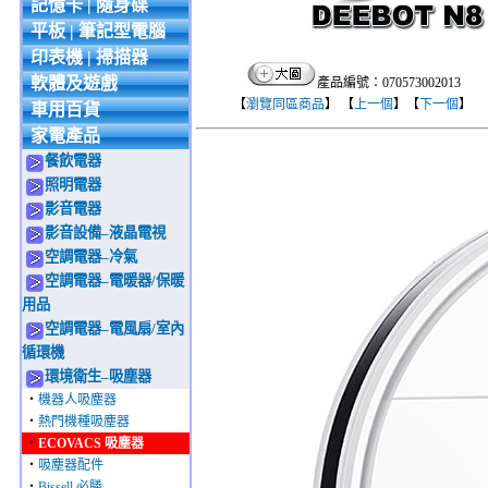
記憶卡 | 隨身碟
平板 | 筆記型電腦
印表機 | 掃描器
軟體及遊戲
產品編號：070573002013
【
瀏覽同區商品
】 【
上一個
】【
下一個
】
車用百貨
家電產品
餐飲電器
照明電器
影音電器
影音設備–液晶電視
空調電器–冷氣
空調電器–電暖器/保暖
用品
空調電器–電風扇/室內
循環機
環境衛生–吸塵器
‧
機器人吸塵器
‧
熱門機種吸塵器
‧
ECOVACS 吸塵器
‧
吸塵器配件
‧
Bissell 必勝