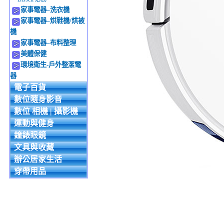
家事電器–洗衣機
家事電器–烘鞋機/烘被
機
家事電器–布料整理
美體保健
環境衛生-戶外整潔電
器
電子百貨
數位隨身影音
數位 相機 | 攝影機
運動與健身
鐘錶眼鏡
文具與收藏
辦公居家生活
穿帶用品