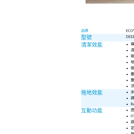
品牌
ECO
型號
DEE
清潔效能
導
清
吸
吸
塵
浮
拖地效能
水
Re
互動功能
O