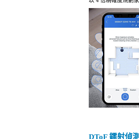
以 4 倍精確度規劃
DToF 鐳射偵