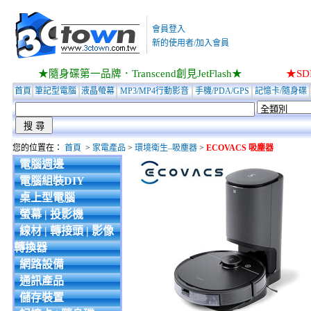
會員登入
新的使用者/加入會員
★隨身碟第一品牌．Transcend創見JetFlash★
★S
首頁
筆記型電腦
液晶螢幕
MP3/MP4行動影音
手機/PDA/GPS
記憶卡/隨身碟
您的位置在：
首頁
>
家電產品
>
環境衛生–吸塵器
>
ECOVACS 吸塵器
電腦週邊
電腦組裝DIY
桌上型電腦
螢幕 | 投影機
線材 | 轉接頭 | 影像
轉換器
網路設備
通訊產品
儲存裝置