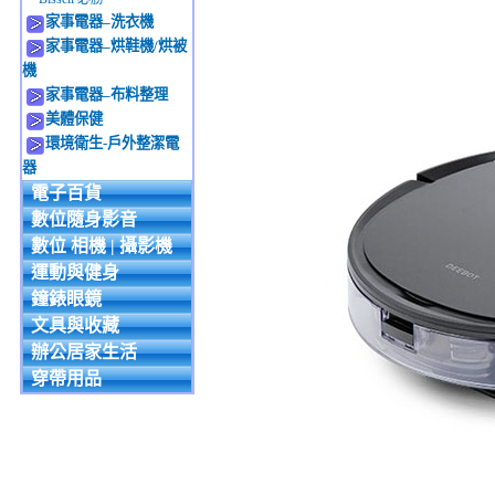
家事電器–洗衣機
家事電器–烘鞋機/烘被
機
家事電器–布料整理
美體保健
環境衛生-戶外整潔電
器
電子百貨
數位隨身影音
數位 相機 | 攝影機
運動與健身
鐘錶眼鏡
文具與收藏
辦公居家生活
穿帶用品