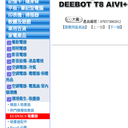
記憶卡 | 隨身碟
平板 | 筆記型電腦
印表機 | 掃描器
軟體及遊戲
產品編號：070573002012
【
瀏覽同區商品
】 【
上一個
】【
下一個
】
車用百貨
家電產品
餐飲電器
照明電器
影音電器
影音設備–液晶電視
空調電器–冷氣
空調電器–電暖器/保暖
用品
空調電器–電風扇/室內
循環機
環境衛生–吸塵器
‧
機器人吸塵器
‧
熱門機種吸塵器
‧
ECOVACS 吸塵器
‧
吸塵器配件
‧
Bissell 必勝