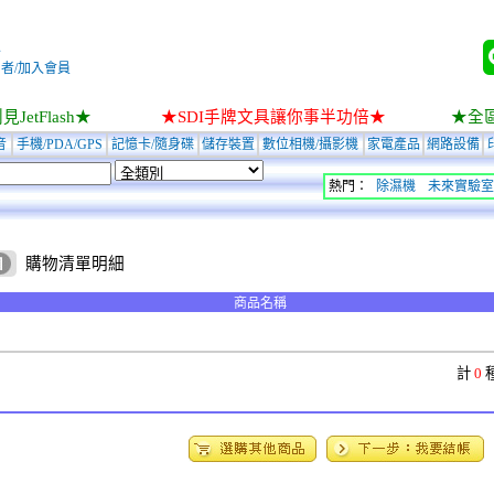
入
者/加入會員
JetFlash★
★SDI手牌文具讓你事半功倍★
★全
音
手機/PDA/GPS
記憶卡/隨身碟
儲存裝置
數位相機/攝影機
家電產品
網路設備
熱門：
除濕機
未來實驗室
購物清單明細
商品名稱
計
0