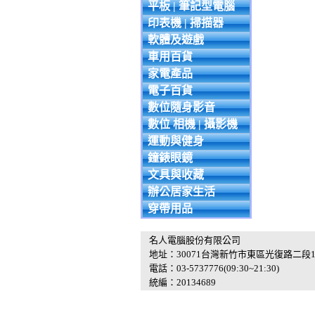
平板 | 筆記型電腦
印表機 | 掃描器
軟體及遊戲
車用百貨
家電產品
電子百貨
數位隨身影音
數位 相機 | 攝影機
運動與健身
鐘錶眼鏡
文具與收藏
辦公居家生活
穿帶用品
名人電腦股份有限公司
地址：30071台灣新竹市東區光復路二段1
電話：03-5737776(09:30~21:30)
統編：20134689