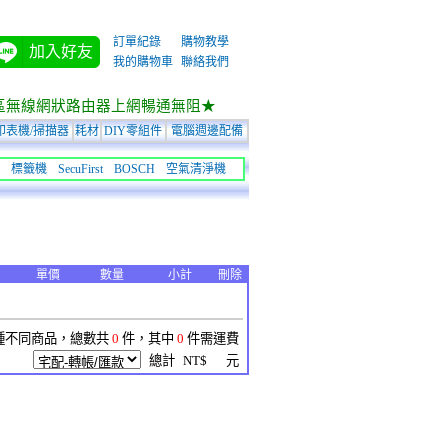
訂單紀錄
購物教學
加入好友
我的購物車
聯絡我們
區無線網狀路由器上網暢通無阻★
印表機/掃描器
耗材
DIY零組件
電腦週邊配備
標籤機
SecuFirst
BOSCH
空氣清淨機
單價
數量
小計
刪除
種不同商品，總數共
0
件，其中
0
件需運費
總計
NT$ 元