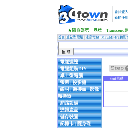
會員登
新的使用
★隨身碟第一品牌．Transcend創見
首頁
筆記型電腦
液晶螢幕
MP3/MP4行動影
電腦週邊
電腦組裝DIY
桌上型電腦
商品條碼
螢幕 | 投影機
線材 | 轉接頭 | 影像
轉換器
網路設備
通訊產品
儲存裝置
記憶卡 | 隨身碟