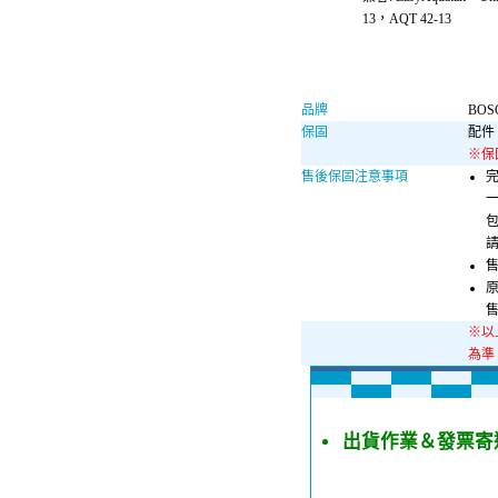
13，AQT 42-13
品牌
BOS
保固
配件
※保
售後保固注意事項
完
一
包
請
原
※以
為準
出貨作業＆發票寄