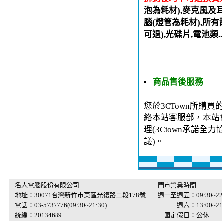
泡為耗材),麥克風及
腦(燈管為耗材),所有
可退),光碟片,電池類.
商品售後服務
您於3CTown所購
絡本站客服部，本站
理(3Ctown承諾
議)。
名人電腦股份有限公司
門市營業時間
地址：30071台灣新竹市東區光復路二段178號
週一至週五：09:30~22
電話：03-5737776(09:30~21:30)
週六：13:00~21:
統編：20134689
國定假日：公休