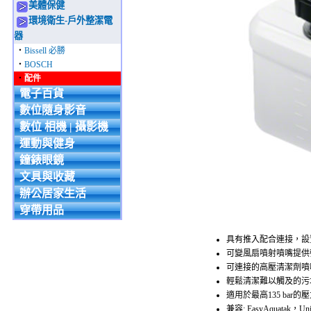
美體保健
環境衛生-戶外整潔電
器
‧
Bissell 必勝
‧
BOSCH
‧
配件
電子百貨
數位隨身影音
數位 相機 | 攝影機
運動與健身
鐘錶眼鏡
文具與收藏
辦公居家生活
穿帶用品
具有推入配合連接，設
可變風扇噴射噴嘴提供
可連接的高壓清潔劑噴
輕鬆清潔難以觸及的污垢
適用於最高135 bar的
兼容: EasyAquatak，Un