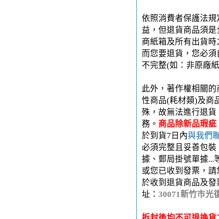
依照消費者保護法規
益，但退貨商品須是
商紙箱及所有出貨時
而您要退貨，您必須
不完整(如：非原廠
此外，著作權相關的
性商品(耗材類)及
殊，故無法進行退貨
務。
商品除新品瑕疵
於到貨7日內
與我們
必須完整且妥善包裝
據、郵局掛號單據..
或您已收到發票，請
於收到退貨商品及發
址：
30071新竹市光
拆封後均不可退換貨