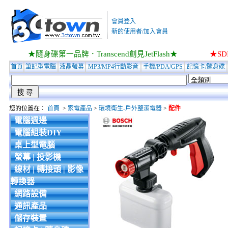
會員登入
新的使用者/加入會員
★隨身碟第一品牌．Transcend創見JetFlash★
★S
首頁
筆記型電腦
液晶螢幕
MP3/MP4行動影音
手機/PDA/GPS
記憶卡/隨身碟
您的位置在：
首頁
>
家電產品
>
環境衛生-戶外整潔電器
>
配件
電腦週邊
電腦組裝DIY
桌上型電腦
螢幕 | 投影機
線材 | 轉接頭 | 影像
轉換器
網路設備
通訊產品
儲存裝置