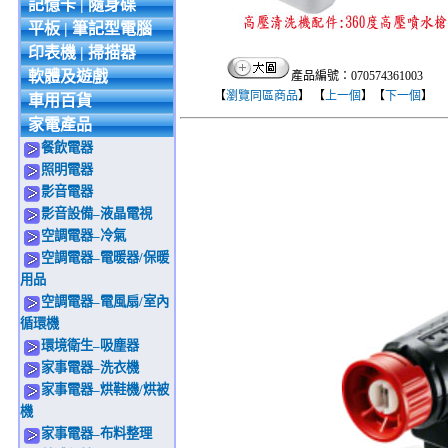
記憶卡 | 隨身碟
平板 | 筆記型電腦
印表機 | 掃描器
軟體及遊戲
產品編號：070574361003
【
瀏覽同區商品
】 【
上一個
】【
下一個
】
車用百貨
家電產品
餐飲電器
照明電器
影音電器
影音設備–液晶電視
空調電器–冷氣
空調電器–電暖器/保暖
用品
空調電器–電風扇/室內
循環機
環境衛生–吸塵器
家事電器–洗衣機
家事電器–烘鞋機/烘被
機
家事電器–布料整理