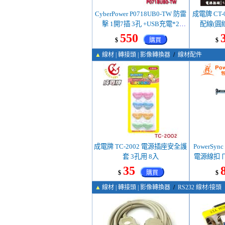
CyberPower P0718UB0-TW 防雷
成電牌 CT-0
擊 1開7插 3孔 +USB充電*2
配線(圓
1.8M(6呎) 電源延長線(特價，售
550
$
購買
$
完調漲)
▲
線材 | 轉接頭 | 影像轉換器
/
線材配件
成電牌 TC-2002 電源插座安全護
PowerSyn
套 3孔用 8入
電源線扣 
35
$
購買
$
▲
線材 | 轉接頭 | 影像轉換器
/
RS232 線材/接頭