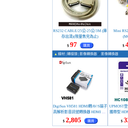
RS232 CABLE/25公-25公/3M (庫
Mini R
存出清)(限量售完為止)
(M
97
$
購買
$
▲
線材 | 轉接頭 | 影像轉換器
/
影像轉換器
DigiSun VH581 HDMI轉AV/S端子
UPMOST登昌
高解析影音訊號轉換器 HDMI TO
攜帶型 HDM
AV+S-Video
器 HDMI A
2,805
3
$
購買
$