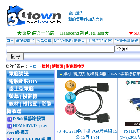
會員登入
新的使用者/加入會員
★隨身碟第一品牌．Transcend創見JetFlash★
★S
首頁
筆記型電腦
液晶螢幕
MP3/MP4行動影音
手機/PDA/GPS
記憶卡/隨身碟
您的位置在：
首頁
>
線材 | 轉接頭 | 影像轉換器
電腦週邊
▲
線材 | 轉接頭 | 影像轉換器
/
D-Sub螢幕線/接
電腦組裝DIY
桌上型電腦
螢幕 | 投影機
線材 | 轉接頭 | 影像
轉換器
D-Sub螢幕線/接頭
HDMI/DVI/Display
(3+4C)2919防干擾 VGA螢幕線 15
PSTEK五
Port 線/接頭
公-15母 1.8M
(3+8)29
USB.IEEE1394 線/接