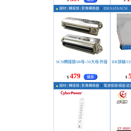
$
購買
$
▲
線材 | 轉接頭 | 影像轉換器
/
IDE/SATA/SCSI
SCSI轉接頭/68母--50大母/外接
IDE排線/U
479
$
購買
$
▲
線材 | 轉接頭 | 影像轉換器
/
電源接頭/插座/延