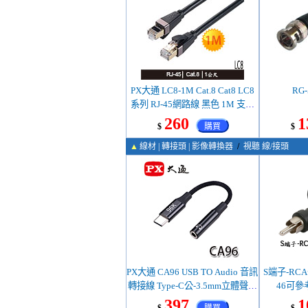
PX大通 LC8-1M Cat.8 Cat8 LC8
RG
系列 RJ-45網路線 黑色 1M 支援
POE供電
260
1
$
購買
$
▲
線材 | 轉接頭 | 影像轉換器
/
視聽 線/接頭
PX大通 CA96 USB TO Audio 音訊
S端子-RCA
轉接線 Type-C公-3.5mm立體聲母
46可參
11.8cm
397
1