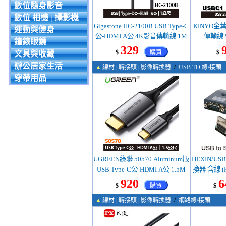
數位隨身影音
數位 相機 | 攝影機
Gigastone HC-2100B USB Type-C
KINYO金葉 
運動與健身
公-HDMI A公 4K影音傳輸線 1M
傳輸線2.
鐘錶眼鏡
329
$
購買
$
文具與收藏
辦公居家生活
▲
線材 | 轉接頭 | 影像轉換器
/
USB TO 線/接頭
穿帶用品
UGREEN綠聯 50570 Aluminum版
HEXIN/USB
USB Type-C公-HDMI A公 1.5M
換器 含線 (HX
920
6
$
購買
$
▲
線材 | 轉接頭 | 影像轉換器
/
網路線/接頭