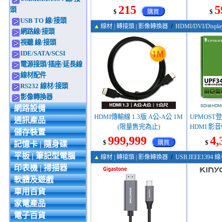
公
215
5
頭
$
購買
$
USB TO 線/接頭
▲
線材 | 轉接頭 | 影像轉換器
/
HDMI/DVI/Displa
網路線/接頭
視聽 線/接頭
IDE/SATA/SCSI
電源接頭/插座/延長線
線材配件
RS232 線材/接頭
影像轉換器
網路設備
HDMI傳輸線 1.3版 A公-A公 1M
UPMOST登昌
通訊產品
(限量售完為止)
HDMI 影音
儲存裝置
999,999
4,
$
購買
$
記憶卡 | 隨身碟
平板 | 筆記型電腦
▲
線材 | 轉接頭 | 影像轉換器
/
USB.IEEE1394 
印表機 | 掃描器
軟體及遊戲
車用百貨
家電產品
電子百貨