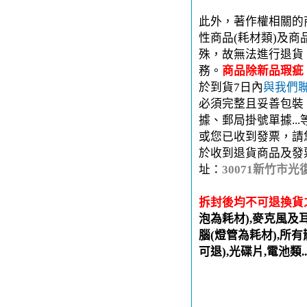
此外，著作權相關的
性商品(耗材類)及
殊，故無法進行退貨
務。
商品除新品瑕疵
於到貨7日內
與我們
必須完整且妥善包裝
據、郵局掛號單據..
或您已收到發票，請
於收到退貨商品及發
址：
30071新竹市光
拆封後均不可退換貨
泡為耗材),麥克風及
腦(燈管為耗材),所有
可退),光碟片,電池類.