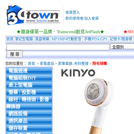
會員登入
新的使用者/加入會員
★隨身碟第一品牌．Transcend創見JetFlash★
★S
首頁
筆記型電腦
液晶螢幕
MP3/MP4行動影音
手機/PDA/GPS
記憶卡/隨身碟
您的位置在：
首頁
>
家電產品
>
家事電器–布料整理
>
除毛球機
電腦週邊
電腦組裝DIY
桌上型電腦
螢幕 | 投影機
線材 | 轉接頭 | 影像
轉換器
網路設備
通訊產品
儲存裝置