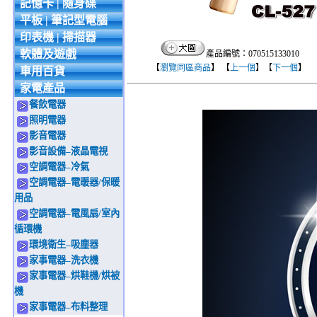
記憶卡 | 隨身碟
平板 | 筆記型電腦
印表機 | 掃描器
軟體及遊戲
產品編號：070515133010
【
瀏覽同區商品
】 【
上一個
】【
下一個
】
車用百貨
家電產品
餐飲電器
照明電器
影音電器
影音設備–液晶電視
空調電器–冷氣
空調電器–電暖器/保暖
用品
空調電器–電風扇/室內
循環機
環境衛生–吸塵器
家事電器–洗衣機
家事電器–烘鞋機/烘被
機
家事電器–布料整理