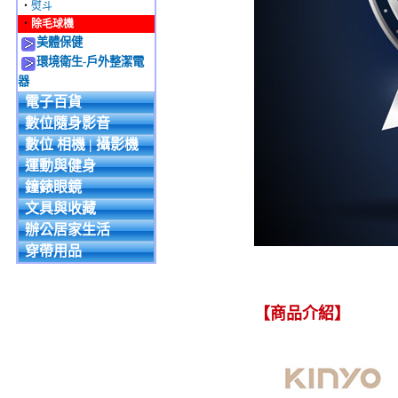
‧
熨斗
‧
除毛球機
美體保健
環境衛生-戶外整潔電
器
電子百貨
數位隨身影音
數位 相機 | 攝影機
運動與健身
鐘錶眼鏡
文具與收藏
辦公居家生活
穿帶用品
【商品介紹】