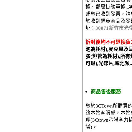
據、郵局掛號單據..
或您已收到發票，請
於收到退貨商品及發
址：
30071新竹市光
拆封後均不可退換貨
泡為耗材),麥克風及
腦(燈管為耗材),所有
可退),光碟片,電池類.
商品售後服務
您於3CTown所購
絡本站客服部，本站
理(3Ctown承諾
議)。