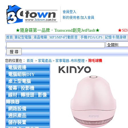
會員登入
新的使用者/加入會員
★隨身碟第一品牌．Transcend創見JetFlash★
★S
首頁
筆記型電腦
液晶螢幕
MP3/MP4行動影音
手機/PDA/GPS
記憶卡/隨身碟
您的位置在：
首頁
>
家電產品
>
家事電器–布料整理
>
除毛球機
電腦週邊
電腦組裝DIY
桌上型電腦
螢幕 | 投影機
線材 | 轉接頭 | 影像
轉換器
網路設備
通訊產品
儲存裝置