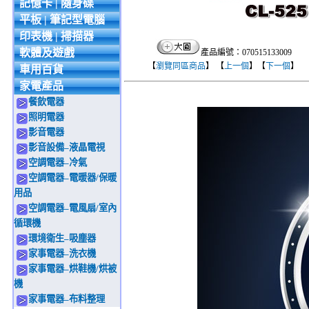
記憶卡 | 隨身碟
平板 | 筆記型電腦
印表機 | 掃描器
軟體及遊戲
產品編號：070515133009
【
瀏覽同區商品
】 【
上一個
】【
下一個
】
車用百貨
家電產品
餐飲電器
照明電器
影音電器
影音設備–液晶電視
空調電器–冷氣
空調電器–電暖器/保暖
用品
空調電器–電風扇/室內
循環機
環境衛生–吸塵器
家事電器–洗衣機
家事電器–烘鞋機/烘被
機
家事電器–布料整理