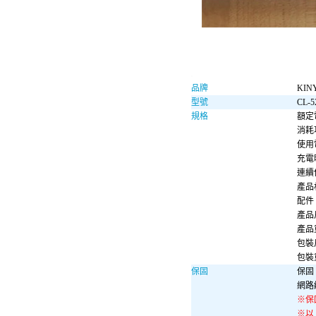
品牌
KIN
型號
CL-5
規格
額定
消耗
使用
充電
連續
產品
配件：
產品尺
產品重
包裝尺
包裝重
保固
保固 
網路
※保
※以