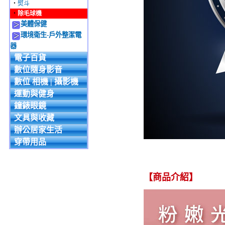
‧
熨斗
‧
除毛球機
美體保健
環境衛生-戶外整潔電
器
電子百貨
數位隨身影音
數位 相機 | 攝影機
運動與健身
鐘錶眼鏡
文具與收藏
辦公居家生活
穿帶用品
【商品介紹】