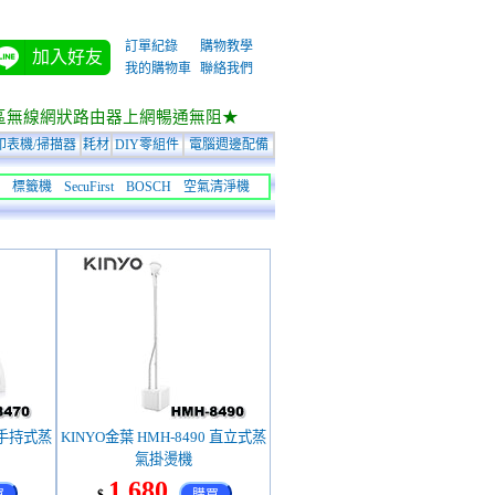
訂單紀錄
購物教學
加入好友
我的購物車
聯絡我們
區無線網狀路由器上網暢通無阻★
印表機/掃描器
耗材
DIY零組件
電腦週邊配備
標籤機
SecuFirst
BOSCH
空氣清淨機
0 手持式蒸
KINYO金葉 HMH-8490 直立式蒸
氣掛燙機
1,680