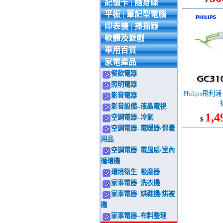
$
記憶卡 | 隨身碟
平板 | 筆記型電腦
印表機 | 掃描器
軟體及遊戲
車用百貨
家電產品
餐飲電器
照明電器
Philips飛利
影音電器
影音設備–液晶電視
1,4
空調電器–冷氣
$
空調電器–電暖器/保暖
用品
空調電器–電風扇/室內
循環機
環境衛生–吸塵器
家事電器–洗衣機
家事電器–烘鞋機/烘被
機
家事電器–布料整理