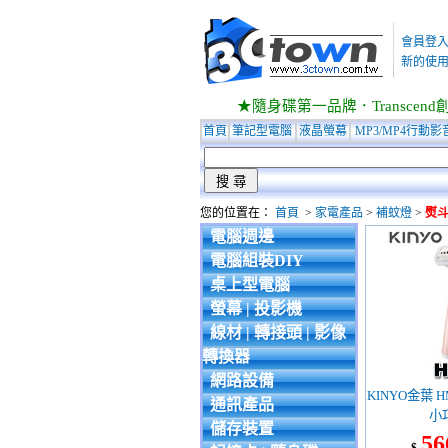
會員登
新的使用
★隨身碟第一品牌．Transcend創見
首頁
筆記型電腦
液晶螢幕
MP3/MP4行動影
您的位置在：
首頁
>
家電產品
>
補蚊燈
>
熨
電腦週邊
電腦組裝DIY
桌上型電腦
螢幕 | 投影機
線材 | 轉接頭 | 影像
轉換器
網路設備
KINYO金葉 H
通訊產品
小
儲存裝置
56