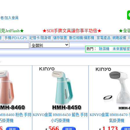
入
者/加入會員
JetFlash★
★SDI手牌文具讓你事半功倍★
★全
音
手機/PDA/GPS
記憶卡/隨身碟
儲存裝置
數位相機/攝影機
家電產品
網路設備
熱門：
除濕機
未來實驗室
斗
MH-8460 粉色 手持
KINYO金葉 HMH-8450 藍色 手持
KINYO金葉 HMH-847
巧掛燙機
小巧掛燙機
氣掛燙機
6
566
1,173