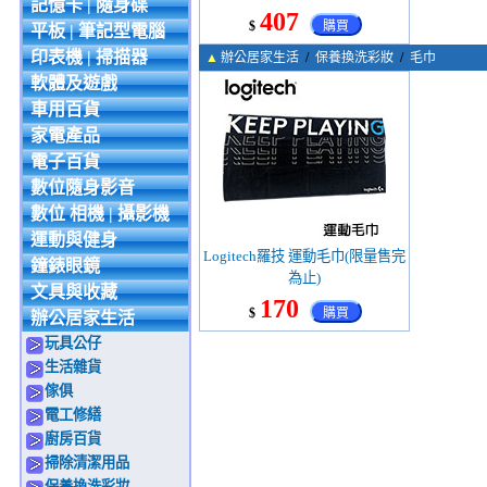
記憶卡 | 隨身碟
407
$
購買
平板 | 筆記型電腦
印表機 | 掃描器
▲
辦公居家生活
/
保養換洗彩妝
/
毛巾
軟體及遊戲
車用百貨
家電產品
電子百貨
數位隨身影音
數位 相機 | 攝影機
運動與健身
Logitech羅技 運動毛巾(限量售完
鐘錶眼鏡
為止)
文具與收藏
170
$
購買
辦公居家生活
玩具公仔
生活雜貨
傢俱
電工修繕
廚房百貨
掃除清潔用品
保養換洗彩妝