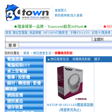
會員登入
新的使用者/加入會員
★隨身碟第一品牌．Transcend創見JetFlash★
★S
首頁
筆記型電腦
液晶螢幕
MP3/MP4行動影音
手機/PDA/GPS
記憶卡/隨身碟
您的位置在：
首頁
>
辦公居家生活
>
保養換洗彩妝
電腦週邊
▲
辦公居家生活
/
保養換洗彩妝
/
鏡子
電腦組裝DIY
桌上型電腦
螢幕 | 投影機
線材 | 轉接頭 | 影像
轉換器
網路設備
通訊產品
WETOP SP-1813 LED雙面美妝鏡
儲存裝置
(限量售完為止)