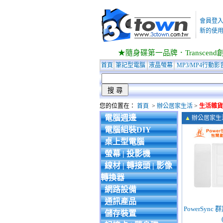
會員登
新的使用
★隨身碟第一品牌．Transcend創見
首頁
筆記型電腦
液晶螢幕
MP3/MP4行動影
您的位置在：
首頁
>
辦公居家生活
>
生活雜貨
電腦週邊
▲
辦公居家生
電腦組裝DIY
桌上型電腦
螢幕 | 投影機
線材 | 轉接頭 | 影像
轉換器
網路設備
通訊產品
PowerSync 
儲存裝置