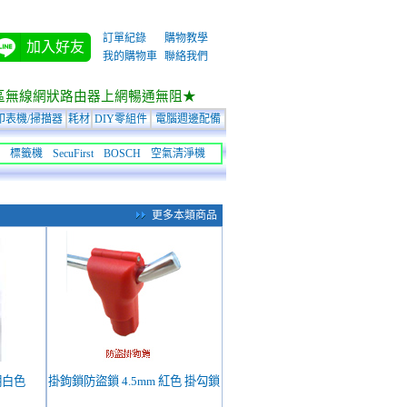
訂單紀錄
購物教學
加入好友
我的購物車
聯絡我們
區無線網狀路由器上網暢通無阻★
印表機/掃描器
耗材
DIY零組件
電腦週邊配備
標籤機
SecuFirst
BOSCH
空氣清淨機
更多本類商品
納盒 透明白色
掛鉤鎖防盜鎖 4.5mm 紅色 掛勾鎖