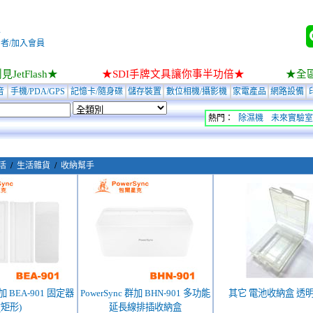
入
者/加入會員
JetFlash★
★SDI手牌文具讓你事半功倍★
★全
音
手機/PDA/GPS
記憶卡/隨身碟
儲存裝置
數位相機/攝影機
家電產品
網路設備
熱門：
除濕機
未來實驗室
活
/
生活雜貨
/
收納幫手
群加 BEA-901 固定器
PowerSync 群加 BHN-901 多功能
其它 電池收
(矩形)
延長線排插收納盒