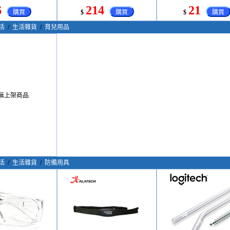
6
214
21
購買
$
購買
$
購買
活
/
生活雜貨
/
育兒用品
無上架商品
活
/
生活雜貨
/
防備用具