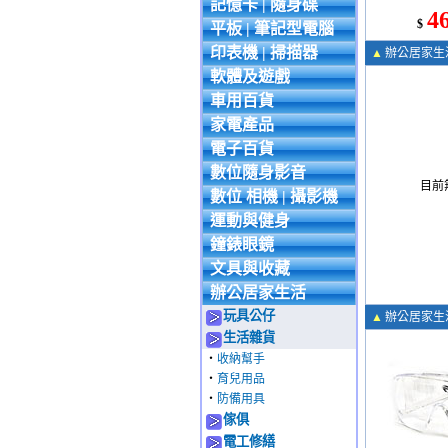
記憶卡 | 隨身碟
4
$
平板 | 筆記型電腦
印表機 | 掃描器
▲
辦公居家生
軟體及遊戲
車用百貨
家電產品
電子百貨
數位隨身影音
目前
數位 相機 | 攝影機
運動與健身
鐘錶眼鏡
文具與收藏
辦公居家生活
玩具公仔
▲
辦公居家生
生活雜貨
‧
收納幫手
‧
育兒用品
‧
防備用具
傢俱
電工修繕