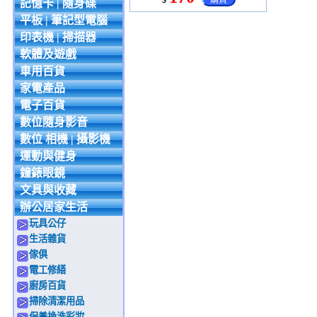
$
購買
記憶卡 | 隨身碟
平板 | 筆記型電腦
印表機 | 掃描器
軟體及遊戲
車用百貨
家電產品
電子百貨
數位隨身影音
數位 相機 | 攝影機
運動與健身
鐘錶眼鏡
文具與收藏
辦公居家生活
玩具公仔
生活雜貨
傢俱
電工修繕
廚房百貨
掃除清潔用品
保養換洗彩妝