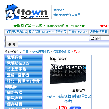
會員登入
新的使用者/加入會員
★隨身碟第一品牌．Transcend創見JetFlash★
★S
首頁
筆記型電腦
液晶螢幕
MP3/MP4行動影音
手機/PDA/GPS
記憶卡/隨身碟
您的位置在：
首頁
>
辦公居家生活
>
保養換洗彩妝
>
毛巾
電腦週邊
電腦組裝DIY
桌上型電腦
螢幕 | 投影機
線材 | 轉接頭 | 影像
轉換器
網路設備
Logitech羅技 運動毛巾(限量售完
通訊產品
為止)
儲存裝置
170