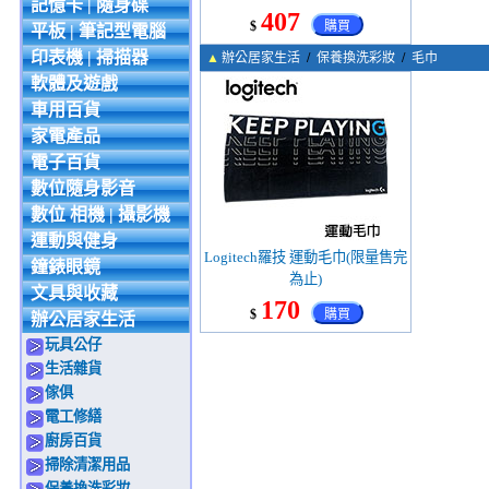
記憶卡 | 隨身碟
407
$
購買
平板 | 筆記型電腦
印表機 | 掃描器
▲
辦公居家生活
/
保養換洗彩妝
/
毛巾
軟體及遊戲
車用百貨
家電產品
電子百貨
數位隨身影音
數位 相機 | 攝影機
運動與健身
Logitech羅技 運動毛巾(限量售完
鐘錶眼鏡
為止)
文具與收藏
170
$
購買
辦公居家生活
玩具公仔
生活雜貨
傢俱
電工修繕
廚房百貨
掃除清潔用品
保養換洗彩妝