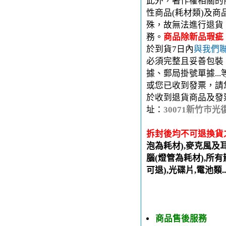
此外，著作權相關的
性商品(耗材類)及
殊，故無法進行退貨
務。
商品除新品瑕疵
於到貨7日內
與我們
必須完整且妥善包裝
據、郵局掛號單據..
或您已收到發票，請
於收到退貨商品及發
址：
30071新竹市光
拆封後均不可退換貨
泡為耗材),麥克風及
腦(燈管為耗材),所有
可退),光碟片,電池類.
商品售後服務