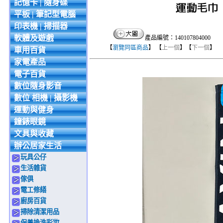
記憶卡 | 隨身碟
平板 | 筆記型電腦
印表機 | 掃描器
軟體及遊戲
產品編號：140107804000
【
瀏覽同區商品
】 【
上一個
】【
下一個
】
車用百貨
家電產品
電子百貨
數位隨身影音
數位 相機 | 攝影機
運動與健身
鐘錶眼鏡
文具與收藏
辦公居家生活
玩具公仔
生活雜貨
傢俱
電工修繕
廚房百貨
掃除清潔用品
保養換洗彩妝