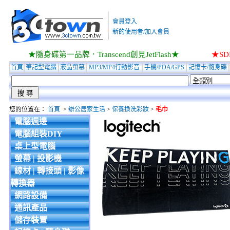
會員登入
新的使用者/加入會員
★隨身碟第一品牌．Transcend創見JetFlash★
★S
首頁
筆記型電腦
液晶螢幕
MP3/MP4行動影音
手機/PDA/GPS
記憶卡/隨身碟
您的位置在：
首頁
>
辦公居家生活
>
保養換洗彩妝
>
毛巾
電腦週邊
電腦組裝DIY
桌上型電腦
螢幕 | 投影機
線材 | 轉接頭 | 影像
轉換器
網路設備
通訊產品
儲存裝置