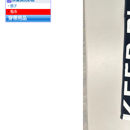
‧
鏡子
‧
毛巾
穿帶用品