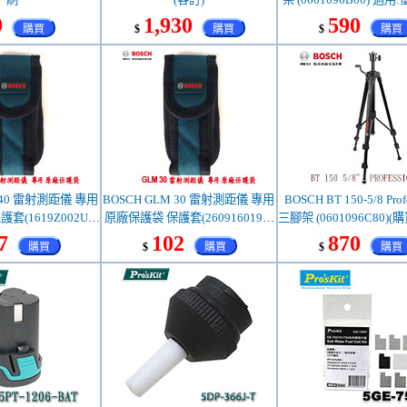
雷射儀(特價，售完調
9
1,930
590
購買
$
購買
$
購買
 40 雷射測距儀 專用
BOSCH GLM 30 雷射測距儀 專用
BOSCH BT 150-5/8 Profe
套(1619Z002U6)
原廠保護袋 保護套(2609160194)
三腳架 (0601096C80)
量售完為止)
(限量售完為止)
詢問庫存)
7
102
870
購買
$
購買
$
購買