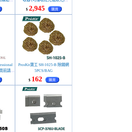
漲)
(0601069J00) 適用:墨線點線雷射
2,945
$
購買
儀
ssional
ProsKit寶工 SH-1025-B 除鍚網
(購買前請先
5PCS/BAG
162
$
購買