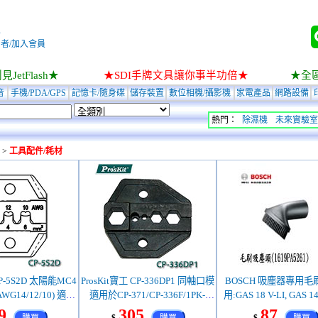
入
者/加入會員
JetFlash★
★SDI手牌文具讓你事半功倍★
★全
音
手機/PDA/GPS
記憶卡/隨身碟
儲存裝置
數位相機/攝影機
家電產品
網路設備
熱門：
除濕機
未來實驗室
>
工具配件/耗材
CP-5S2D 太陽能MC4
ProsKit寶工 CP-336DP1 同軸口模
BOSCH 吸塵器專用毛刷
G14/12/10) 適
適用於CP-371/CP-336F/1PK-
用:GAS 18 V-LI, GAS 14.
-336F/1PK-3003F
3003F (客訂)
GAS 18V-1) (1619PA
9
305
87