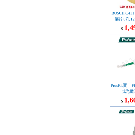
BOSCH C4
磨片 8孔 12
(26
1,4
$
ProsKit寶工 F
式光纖清
1,6
$