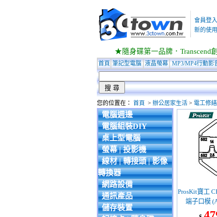
會員登
新的使用
★隨身碟第一品牌．Transcend創見
首頁
筆記型電腦
液晶螢幕
MP3/MP4行動影
您的位置在：
首頁
>
辦公居家生活
>
電工修繕
電腦週邊
電腦組裝DIY
桌上型電腦
螢幕 | 投影機
線材 | 轉接頭 | 影像
轉換器
網路設備
ProsKit寶工 
通訊產品
端子口模 (AW
儲存裝置
用:CP-371/CP
47