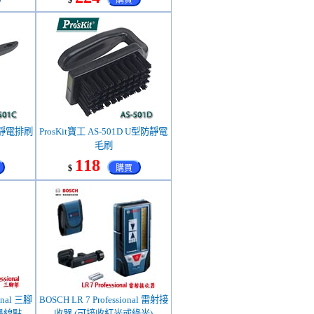
$
購買
 防靜電排刷
ProsKit寶工 AS-501D U型防靜電
毛刷
118
$
購買
onal 三腳
BOSCH LR 7 Professional 雷射接
用:墨線點線
收器 (可接收紅光或綠光)