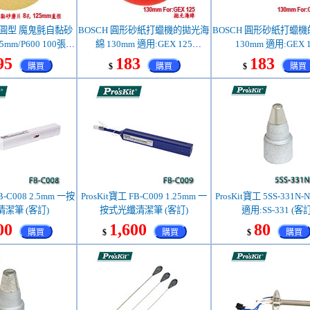
11圓型 魔鬼氈自黏砂
BOSCH 圓形砂紙打蠟機的拋光海
BOSCH 圓形砂紙打蠟
5mm/P600 100張
綿 130mm 適用:GEX 125
130mm 適用:GEX 1
08608T76)
(2608613005)
(2608610001)
95
183
183
購買
$
購買
$
購買
B-C008 2.5mm 一按
ProsKit寶工 FB-C009 1.25mm 一
ProsKit寶工 5SS-331N
潔筆 (客訂)
按式光纖清潔筆 (客訂)
適用:SS-331 (客訂
00
1,600
80
購買
$
購買
$
購買