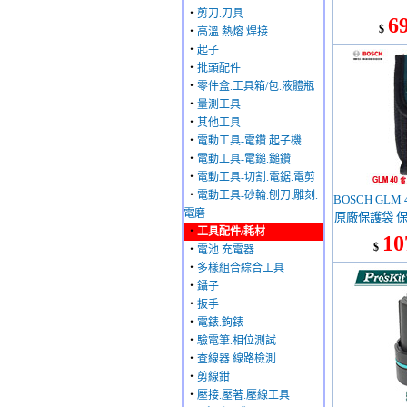
‧
剪刀.刀具
6
$
‧
高溫.熱熔.焊接
‧
起子
‧
批頭配件
‧
零件盒.工具箱/包.液體瓶
‧
量測工具
‧
其他工具
‧
電動工具-電鑽.起子機
‧
電動工具-電鎚.鎚鑽
‧
電動工具-切割.電鋸.電剪
‧
電動工具-砂輪.刨刀.雕刻.
BOSCH GLM
電磨
原廠保護袋 保護
‧
工具配件/耗材
(限
10
$
‧
電池.充電器
‧
多樣組合綜合工具
‧
鑷子
‧
扳手
‧
電錶.鉤錶
‧
驗電筆.相位測試
‧
查線器.線路檢測
‧
剪線鉗
‧
壓接.壓著.壓線工具