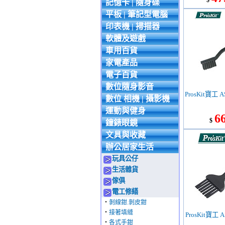
$
記憶卡 | 隨身碟
平板 | 筆記型電腦
印表機 | 掃描器
軟體及遊戲
車用百貨
家電產品
電子百貨
數位隨身影音
ProsKit寶工
數位 相機 | 攝影機
運動與健身
6
$
鐘錶眼鏡
文具與收藏
辦公居家生活
玩具公仔
生活雜貨
傢俱
電工修繕
‧
剝線鉗.剝皮鉗
‧
接著填縫
ProsKit寶工
‧
各式手鉗