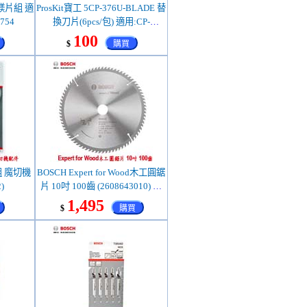
P 鎂片組 適
ProsKit寶工 5CP-376U-BLADE 替
/754
換刀片(6pcs/包) 適用:CP-
200R/CP-376K/CP-376UR/CP-
100
$
購買
376VR/CP-373
組 魔切機
BOSCH Expert for Wood木工圓鋸
)
片 10吋 100齒 (2608643010) 適
用:GTS 1031 桌上型木工切割機
1,495
$
購買