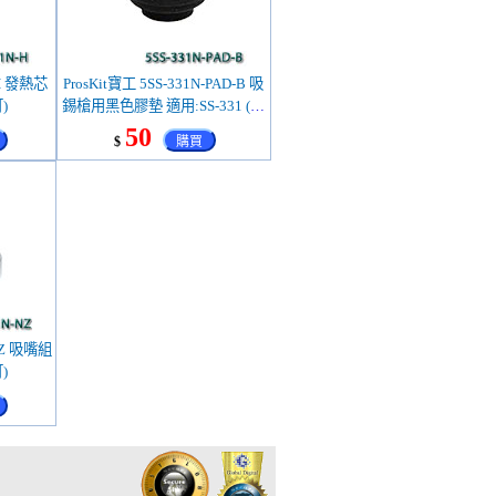
-H 發熱芯
ProsKit寶工 5SS-331N-PAD-B 吸
)
錫槍用黑色膠墊 適用:SS-331 (客
訂)
50
$
購買
-NZ 吸嘴組
)