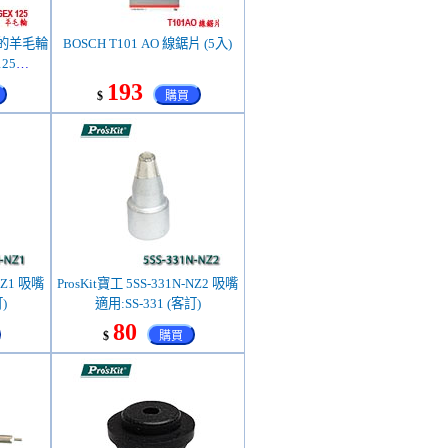
機的羊毛輪
BOSCH T101 AO 線鋸片 (5入)
25
193
$
購買
-NZ1 吸嘴
ProsKit寶工 5SS-331N-NZ2 吸嘴
)
適用:SS-331 (客訂)
80
$
購買