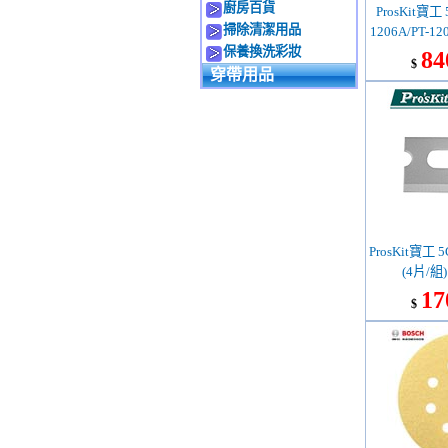
廚房百貨
ProsKit寶工 
掃除清潔用品
1206A/PT-12
保養換洗彩妝
電池 13
84
$
穿帶用品
ProsKit寶工 
(4片/組)
17
$