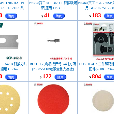
5PT-1206-BAT PT-
ProsKit寶工 5DP-366J-T 替換吸錫
ProsKit寶工 5GE-750S
07A/PT-1210A 共用
頭 適用:DP-366J
用:GE-750/751/753
00mAh (客訂)
0
41
183
購買
$
購買
$
購買
5CP-342-B 替換刀片
BOSCH 六角柄接桿轉1/4吋方頭
BOSCH ACZ 三件磁磚
 適用:CP-342
(2608551109)(限量售完為止)
配件(2608662342
0
122
804
購買
$
購買
$
購買