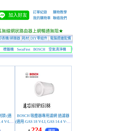
訂單紀錄
購物教學
加入好友
我的購物車
聯絡我們
區無線網狀路由器上網暢通無阻★
印表機/掃描器
耗材
DIY零組件
電腦週邊配備
標籤機
SecuFirst
BOSCH
空氣清淨機
頭 (適
BOSCH 吸塵器專用濾網 過濾器
4 V-LI,
(適用:GAS 18 V-LI, GAS 14.4 V-LI)
5261)
(1619PA5188)
224