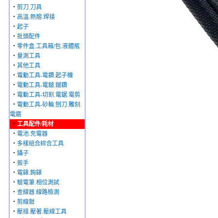
‧
剪刀.刀具
‧
高溫.熱熔.焊接
‧
起子
‧
批頭配件
‧
零件盒.工具箱/包.液體瓶
‧
量測工具
‧
其他工具
‧
電動工具-電鑽.起子機
‧
電動工具-電鎚.鎚鑽
‧
電動工具-切割.電鋸.電剪
‧
電動工具-砂輪.刨刀.雕刻.
電磨
‧
工具配件/耗材
‧
電池.充電器
‧
多樣組合綜合工具
‧
鑷子
‧
扳手
‧
電錶.鉤錶
‧
驗電筆.相位測試
‧
查線器.線路檢測
‧
剪線鉗
‧
壓接.壓著.壓線工具