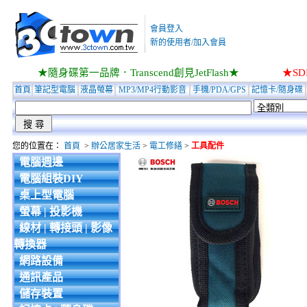
會員登入
新的使用者/加入會員
★隨身碟第一品牌．Transcend創見JetFlash★
★S
首頁
筆記型電腦
液晶螢幕
MP3/MP4行動影音
手機/PDA/GPS
記憶卡/隨身碟
您的位置在：
首頁
>
辦公居家生活
>
電工修繕
>
工具配件
電腦週邊
電腦組裝DIY
桌上型電腦
螢幕 | 投影機
線材 | 轉接頭 | 影像
轉換器
網路設備
通訊產品
儲存裝置