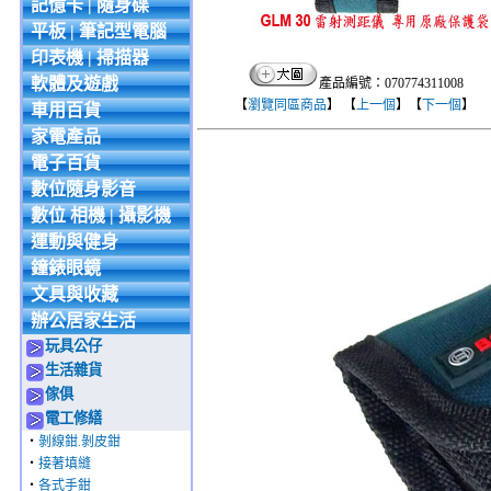
記憶卡 | 隨身碟
平板 | 筆記型電腦
印表機 | 掃描器
軟體及遊戲
產品編號：070774311008
【
瀏覽同區商品
】 【
上一個
】【
下一個
】
車用百貨
家電產品
電子百貨
數位隨身影音
數位 相機 | 攝影機
運動與健身
鐘錶眼鏡
文具與收藏
辦公居家生活
玩具公仔
生活雜貨
傢俱
電工修繕
‧
剝線鉗.剝皮鉗
‧
接著填縫
‧
各式手鉗