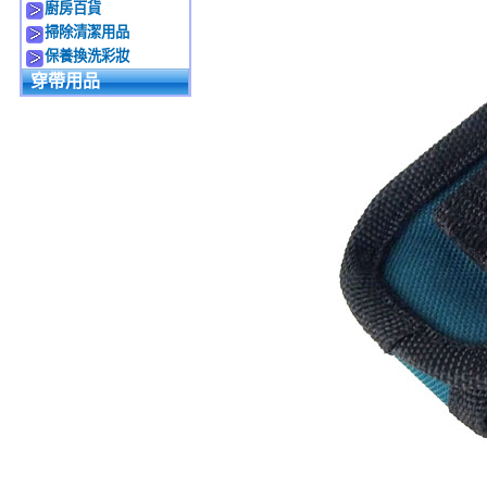
廚房百貨
掃除清潔用品
保養換洗彩妝
穿帶用品