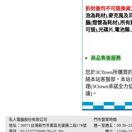
拆封後均不可退換貨
泡為耗材),麥克風及
腦(燈管為耗材),所有
可退),光碟片,電池類.
商品售後服務
您於3CTown所購
絡本站客服部，本站
理(3Ctown承諾
議)。
名人電腦股份有限公司
門市營業時間
地址：30071台灣新竹市東區光復路二段178號
週一至週五：09:30~22
電話：03-5737776(09:30~21:30)
週六：13:00~21: