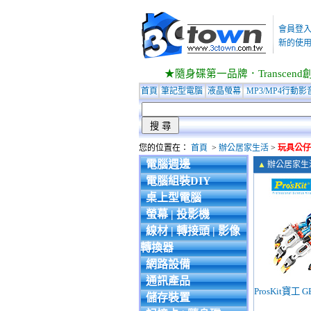
會員登
新的使用
★隨身碟第一品牌．Transcend創見
首頁
筆記型電腦
液晶螢幕
MP3/MP4行動影
您的位置在：
首頁
>
辦公居家生活
>
玩具公仔
電腦週邊
▲
辦公居家生
電腦組裝DIY
桌上型電腦
螢幕 | 投影機
線材 | 轉接頭 | 影像
轉換器
網路設備
通訊產品
ProsKit寶工
儲存裝置