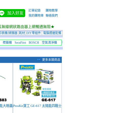
訂單紀錄
購物教學
加入好友
我的購物車
聯絡我們
區無線網狀路由器上網暢通無阻★
印表機/掃描器
耗材
DIY零組件
電腦週邊配備
標籤機
SecuFirst
BOSCH
空氣清淨機
更多本類商品
太陽能大眼蟲
ProsKit寶工 GE-617 太陽能四戰士