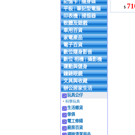
記憶卡 | 隨身碟
71
$
平板 | 筆記型電腦
印表機 | 掃描器
軟體及遊戲
車用百貨
家電產品
電子百貨
數位隨身影音
數位 相機 | 攝影機
運動與健身
鐘錶眼鏡
文具與收藏
辦公居家生活
玩具公仔
‧
科學玩具
生活雜貨
傢俱
電工修繕
廚房百貨
掃除清潔用品