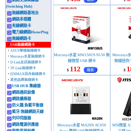
$
購買
$
(Switching Hub)
無線網路基地台
網路多媒體
有線網路卡
電力線網路HomePlug
無線網路卡
‧
USB無線網路卡
‧
ASUS華碩無線網卡
Mercusys水星 MW150US N150 無
Mercusys
‧
Mercusys水星無線網卡
線微型 USB 網卡
無線迷你 
‧
D-Link友訊無線網卡
112
1
‧
TP-Link無線網卡
$
購買
$
‧
EDIMAX訊舟無線網卡
‧
其他品牌無線網卡
USB HUB 集線器
網路通訊設備
網路擴展器
防火牆.負載平衡器
藍牙/無線網路天線
列印伺服器
網路電源供應器
Mercusys水星 MA20N AC650
MSI微星 AX
智能家居設備
Nano 雙頻 USB無線網路卡
三頻 Wi