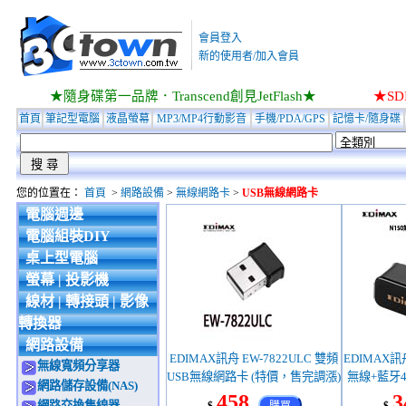
會員登入
新的使用者/加入會員
★隨身碟第一品牌．Transcend創見JetFlash★
★S
首頁
筆記型電腦
液晶螢幕
MP3/MP4行動影音
手機/PDA/GPS
記憶卡/隨身碟
您的位置在：
首頁
>
網路設備
>
無線網路卡
>
USB無線網路卡
電腦週邊
電腦組裝DIY
桌上型電腦
螢幕 | 投影機
線材 | 轉接頭 | 影像
轉換器
網路設備
EDIMAX訊舟 EW-7822ULC 雙頻
EDIMAX訊舟
無線寬頻分享器
USB無線網路卡 (特價，售完調漲)
無線+藍牙4
網路儲存設備(NAS)
路卡(
458
3
網路交換集線器