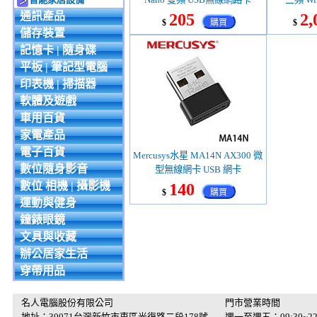
通訊產品
205
2,
$
購買
$
儲存裝置
記憶卡 | 隨身碟
平板 | 筆記型電腦
印表機 | 掃描器
軟體及遊戲
車用百貨
家電產品
電子百貨
Mercusys水星 MA14N AX300 微
數位隨身影音
型無線網卡 USB 網卡
數位 相機 | 攝影機
140
$
購買
運動與健身
鐘錶眼鏡
文具與收藏
辦公居家生活
穿帶用品
名人電腦股份有限公司
門市營業時間
地址：30071台灣新竹市東區光復路二段178號
週一至週五：09:30~22