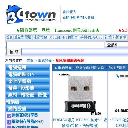
會員登入
新的使用者/加入會員
★隨身碟第一品牌．Transcend創見JetFlash★
★S
首頁
筆記型電腦
液晶螢幕
MP3/MP4行動影音
手機/PDA/GPS
記憶卡/隨身碟
您的位置在：
首頁
>
網路設備
>
藍牙/無線網路天線
電腦週邊
▲
網路設備
/
藍牙/無線網路天線
/
藍牙傳輸器
電腦組裝DIY
桌上型電腦
螢幕 | 投影機
線材 | 轉接頭 | 影像
轉換器
網路設備
無線寬頻分享器
EDIMAX訊舟 BT-8500 藍牙5.0 收
eSENSE逸盛
網路儲存設備(NAS)
發器 (特價，售完調漲)
USB迷
網路交換集線器