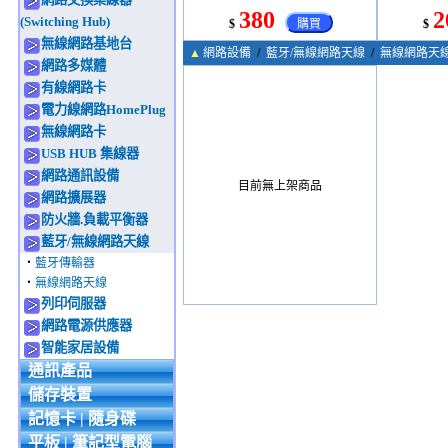
BMD704
380
2
(Switching Hub)
$
購買
$
無線網路基地台
▲
網路設備
/
藍牙/無線網路天線
/
無線網路天
網路多媒體
有線網路卡
電力線網路HomePlug
無線網路卡
USB HUB 集線器
網路通訊設備
目前無上架商品
網路擴展器
防火牆.負載平衡器
藍牙/無線網路天線
‧
藍牙傳輸器
‧
無線網路天線
列印伺服器
網路電源供應器
智能家居設備
通訊產品
儲存裝置
記憶卡 | 隨身碟
平板 | 筆記型電腦