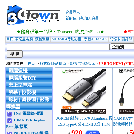
會員登入
新的使用者/加入會員
★隨身碟第一品牌．Transcend創見JetFlash★
★S
首頁
筆記型電腦
液晶螢幕
MP3/MP4行動影音
手機/PDA/GPS
記憶卡/隨身碟
您的位置在：
首頁
>
各式線材/轉接頭
>
USB TO 線/接頭
>
USB TO HDMI (MHL
電腦週邊
電腦組裝DIY
桌上型電腦
螢幕 | 投影機
線材 | 轉接頭 | 影像
轉換器
D-Sub螢幕線/接頭
UGREEN綠聯 50570 Aluminum版
CAMKA肯佳
HDMI/DVI/Display
USB Type-C公-HDMI A公 1.5M
影像轉換器 US
Port 線/接頭
A母(1.4版
920
5
USB.IEEE1394 線/接