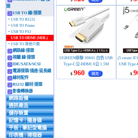
$
購買
$
頭
USB TO 線/接頭
‧
USB TO RS232
‧
USB TO Printer
‧
USB TO PS2
‧
USB TO HDMI (MHL)
‧
USB TO 其他介面
網路線/接頭
視聽 線/接頭
UGREEN綠聯 30841 白色 USB
j5 create
IDE/SATA/SCSI
Type-C公-HDMI A公 1.5M
USB Type
電源接頭/插座/延長線
960
9
$
購買
$
線材配件
RS232 線材/接頭
影像轉換器
網路設備
通訊產品
儲存裝置
記憶卡 | 隨身碟
平板 | 筆記型電腦
印表機 | 掃描器