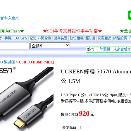
入
者/加入會員
JetFlash★
★SDI手牌文具讓你事半功倍★
★全
音
手機/PDA/GPS
記憶卡/隨身碟
儲存裝置
數位相機/攝影機
家電產品
網路設備
熱門：
除濕機
未來實驗室
TO 線/接頭
>
USB TO HDMI (MHL)
UGREEN綠聯 50570 Alumin
公 1.5M
USB Type-C公<-->HDMI A公19pin,線長:
耐插拔不生鏽,多重屏蔽穩定傳輸,4K畫質3
920
售價：
NT$
元
最少購買：1