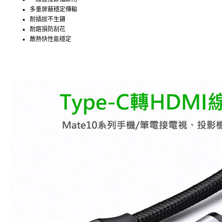
多重屏蔽穩定傳輸
耐插拔不生鏽
耐磨損防刮花
散熱快性能穩定