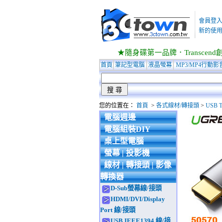
會員登
新的使用
★隨身碟第一品牌．Transcend創見
首頁
筆記型電腦
液晶螢幕
MP3/MP4行動影
您的位置在：
首頁
>
各式線材/轉接頭
>
USB 
電腦週邊
電腦組裝DIY
桌上型電腦
螢幕 | 投影機
線材 | 轉接頭 | 影像
轉換器
D-Sub螢幕線/接頭
HDMI/DVI/Display
Port 線/接頭
USB.IEEE1394 線/接