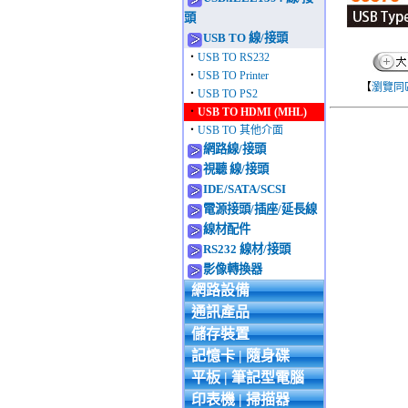
頭
USB TO 線/接頭
‧
USB TO RS232
‧
USB TO Printer
【
瀏覽同
‧
USB TO PS2
‧
USB TO HDMI (MHL)
‧
USB TO 其他介面
網路線/接頭
視聽 線/接頭
IDE/SATA/SCSI
電源接頭/插座/延長線
線材配件
RS232 線材/接頭
影像轉換器
網路設備
通訊產品
儲存裝置
記憶卡 | 隨身碟
平板 | 筆記型電腦
印表機 | 掃描器