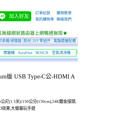
訂單紀錄
購物教學
加入好友
我的購物車
聯絡我們
區無線網狀路由器上網暢通無阻★
印表機/掃描器
耗材
DIY零組件
電腦週邊配備
標籤機
SecuFirst
BOSCH
空氣清淨機
um版 USB Type-C公-HDMI A
1.5公尺(1.5米)/150公分(150cm),24K鍍金接頭,
D效果,大螢幕玩手遊