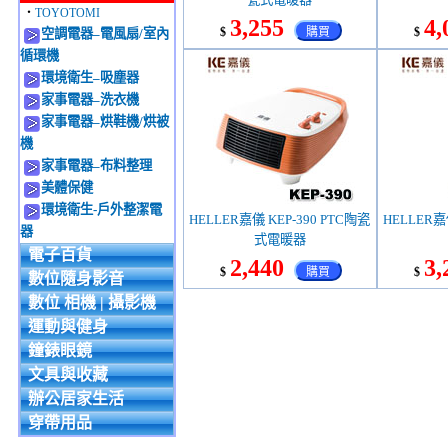
‧
TOYOTOMI
3,255
4,
$
購買
$
空調電器–電風扇/室內
循環機
環境衛生–吸塵器
家事電器–洗衣機
家事電器–烘鞋機/烘被
機
家事電器–布料整理
美體保健
環境衛生-戶外整潔電
HELLER嘉儀 KEP-390 PTC陶瓷
HELLER嘉
器
式電暖器
電子百貨
2,440
3,
$
購買
$
數位隨身影音
數位 相機 | 攝影機
運動與健身
鐘錶眼鏡
文具與收藏
辦公居家生活
穿帶用品