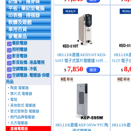
$
購買
$
記憶卡 | 隨身碟
平板 | 筆記型電腦
印表機 | 掃描器
軟體及遊戲
車用百貨
家電產品
餐飲電器
照明電器
HELLER嘉儀 KED510T KED-
HELLER嘉
影音電器
510T 電子式葉片電暖爐 10片 11
512T 電子
影音設備–液晶電視
坪(購買前請先詢問庫存)
坪(購
7,850
8,
空調電器–冷氣
$
購買
$
空調電器–電暖器/保暖
用品
‧
陶瓷 電暖器
‧
葉片式 電暖器
‧
電毯
‧
其他款式 電暖器
‧
管式發熱型 電暖器
‧
熱門品牌電暖器
‧
北方電暖器
HELLER嘉儀 KEP-595W PTC陶
HELLER嘉
‧
嘉儀電暖器
瓷式電暖器