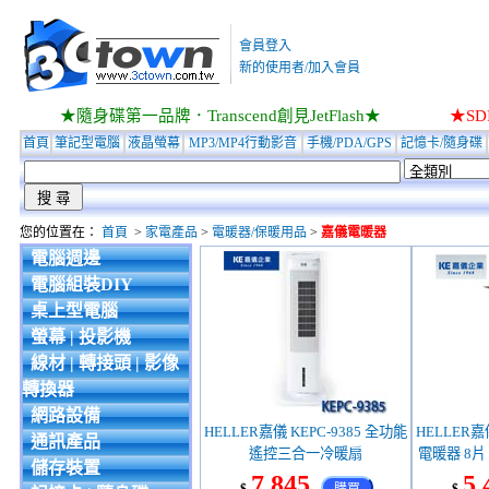
會員登入
新的使用者/加入會員
★隨身碟第一品牌．Transcend創見JetFlash★
★S
首頁
筆記型電腦
液晶螢幕
MP3/MP4行動影音
手機/PDA/GPS
記憶卡/隨身碟
您的位置在：
首頁
>
家電產品
>
電暖器/保暖用品
>
嘉儀電暖器
電腦週邊
電腦組裝DIY
桌上型電腦
螢幕 | 投影機
線材 | 轉接頭 | 影像
轉換器
網路設備
HELLER嘉儀 KEPC-9385 全功能
HELLER嘉
通訊產品
遙控三合一冷暖扇
電暖器 8片
儲存裝置
7,845
5,