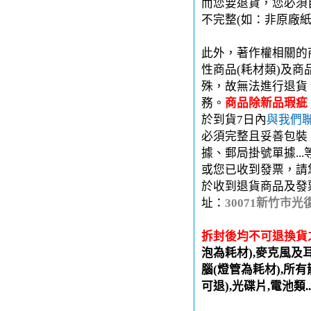
而您要退貨，您必須
不完整(如：非原廠
此外，著作權相關的
性商品(耗材類)及
殊，故無法進行退貨
務。
商品除新品瑕疵
於到貨7日內
與我們
必須完整且妥善包裝
據、郵局掛號單據..
或您已收到發票，請
於收到退貨商品及發
址：
30071新竹市光
拆封後均不可退換貨
泡為耗材),麥克風及
腦(燈管為耗材),所有
可退),光碟片,電池類.