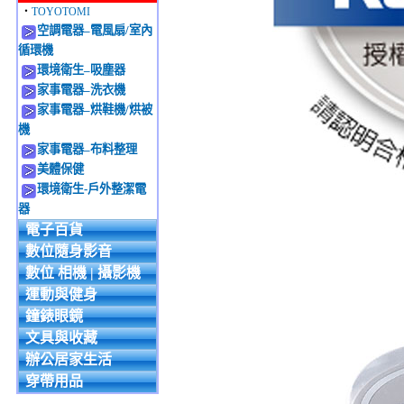
‧
TOYOTOMI
空調電器–電風扇/室內
循環機
環境衛生–吸塵器
家事電器–洗衣機
家事電器–烘鞋機/烘被
機
家事電器–布料整理
美體保健
環境衛生-戶外整潔電
器
電子百貨
數位隨身影音
數位 相機 | 攝影機
運動與健身
鐘錶眼鏡
文具與收藏
辦公居家生活
穿帶用品