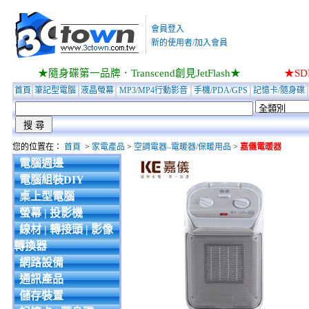
會員登入
新的使用者/加入會員
★隨身碟第一品牌．Transcend創見JetFlash★
★S
首頁
筆記型電腦
液晶螢幕
MP3/MP4行動影音
手機/PDA/GPS
記憶卡/隨身碟
您的位置在：
首頁
>
家電產品
>
空調電器–電暖器/保暖用品
>
嘉儀電暖器
電腦週邊
電腦組裝DIY
桌上型電腦
螢幕 | 投影機
線材 | 轉接頭 | 影像
轉換器
網路設備
通訊產品
儲存裝置