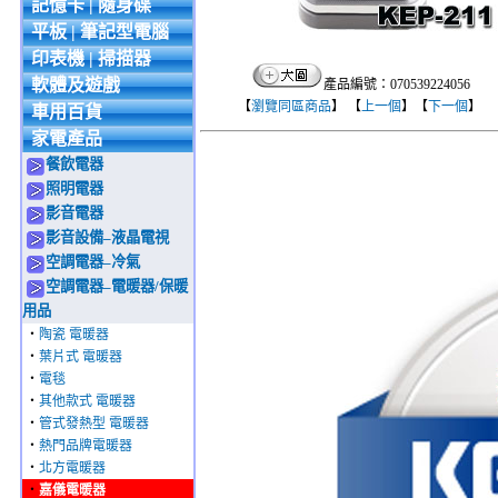
記憶卡 | 隨身碟
平板 | 筆記型電腦
印表機 | 掃描器
軟體及遊戲
產品編號：070539224056
【
瀏覽同區商品
】 【
上一個
】【
下一個
】
車用百貨
家電產品
餐飲電器
照明電器
影音電器
影音設備–液晶電視
空調電器–冷氣
空調電器–電暖器/保暖
用品
‧
陶瓷 電暖器
‧
葉片式 電暖器
‧
電毯
‧
其他款式 電暖器
‧
管式發熱型 電暖器
‧
熱門品牌電暖器
‧
北方電暖器
‧
嘉儀電暖器