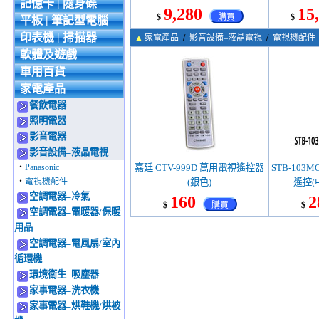
記憶卡 | 隨身碟
9,280
15
$
購買
$
平板 | 筆記型電腦
印表機 | 掃描器
▲
家電產品
/
影音設備–液晶電視
/
電視機配件
軟體及遊戲
車用百貨
家電產品
餐飲電器
照明電器
影音電器
影音設備–液晶電視
‧
Panasonic
嘉廷 CTV-999D 萬用電視遙控器
STB-10
‧
電視機配件
(銀色)
遙控(
空調電器–冷氣
160
2
$
購買
$
空調電器–電暖器/保暖
用品
空調電器–電風扇/室內
循環機
環境衛生–吸塵器
家事電器–洗衣機
家事電器–烘鞋機/烘被