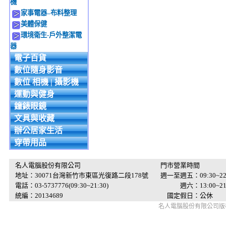
機
家事電器–布料整理
美體保健
環境衛生-戶外整潔電
器
電子百貨
數位隨身影音
數位 相機 | 攝影機
運動與健身
鐘錶眼鏡
文具與收藏
辦公居家生活
穿帶用品
名人電腦股份有限公司
門市營業時間
地址：30071台灣新竹市東區光復路二段178號
週一至週五：09:30~22
電話：03-5737776(09:30~21:30)
週六：13:00~21:
統編：20134689
國定假日：公休
名人電腦股份有限公司版權所有 © 2