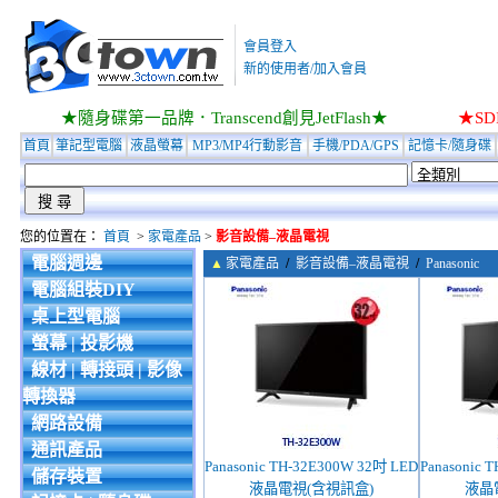
會員登入
新的使用者/加入會員
★隨身碟第一品牌．Transcend創見JetFlash★
★S
首頁
筆記型電腦
液晶螢幕
MP3/MP4行動影音
手機/PDA/GPS
記憶卡/隨身碟
您的位置在：
首頁
>
家電產品
>
影音設備–液晶電視
電腦週邊
▲
家電產品
/
影音設備–液晶電視
/
Panasonic
電腦組裝DIY
桌上型電腦
螢幕 | 投影機
線材 | 轉接頭 | 影像
轉換器
網路設備
通訊產品
Panasonic TH-32E300W 32吋 LED
Panasonic 
儲存裝置
液晶電視(含視訊盒)
液晶