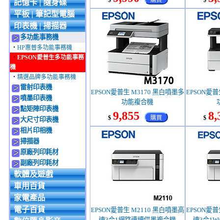
$
購買
$
記憶卡 | 隨身碟
平板 | 筆記型電腦
印表機 | 掃描器
多功能事務機
‧
HP惠普多功能事務機
‧
EPSON愛普生多功能事務
機
‧
精選品牌多功能事務機
雷射印表機
EPSON愛普生 M3170 黑白噴墨多
EPSON愛普
噴墨印表機
功能複合機
點矩陣印表機
9,855
8,
$
購買
$
大尺寸印表機
相片印相機
掃描器
原廠列印耗材
副廠列印耗材
軟體及遊戲
車用百貨
家電產品
電子百貨
EPSON愛普生 M2110 黑白噴墨高
EPSON愛普
速3合1網路連續供墨複合機
速3合1W