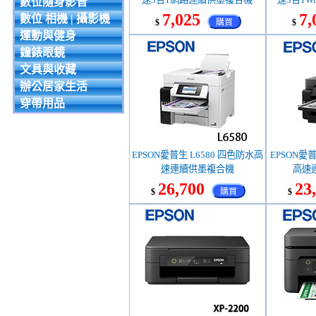
數位隨身影音
7,025
7,
數位 相機 | 攝影機
$
購買
$
運動與健身
鐘錶眼鏡
文具與收藏
辦公居家生活
穿帶用品
EPSON愛普生 L6580 四色防水高
EPSON愛普
速連續供墨複合機
高速
26,700
23
$
購買
$