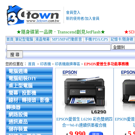
會員登入
新的使用者/加入會員
★隨身碟第一品牌．Transcend創見JetFlash★
★S
首頁
筆記型電腦
液晶螢幕
MP3/MP4行動影音
手機/PDA/GPS
記憶卡/隨身碟
您的位置在：
首頁
>
印表機
>
印表機廠牌專區
>
EPSON愛普生多功能事務機
電腦週邊
電腦組裝DIY
桌上型電腦
螢幕 | 投影機
線材 | 轉接頭 | 影像
轉換器
網路設備
EPSON愛普生 L6290 彩色雙網四
EPSON愛普
通訊產品
合一Wi-Fi連續供墨複合機
儲存裝置
9,990
5,