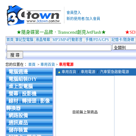
會員登入
新的使用者/加入會員
★隨身碟第一品牌．Transcend創見JetFlash★
★S
首頁
筆記型電腦
液晶螢幕
MP3/MP4行動影音
手機/PDA/GPS
記憶卡/隨身碟
您的位置在：
首頁
>
車用百貨
>
車用電源
電腦週邊
▲
車用百貨
/
車用電源
/
汽車緊急啟動電源
電腦組裝DIY
桌上型電腦
螢幕 | 投影機
線材 | 轉接頭 | 影像
轉換器
目前無上架商品
網路設備
通訊產品
儲存裝置