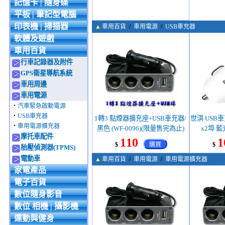
記憶卡 | 隨身碟
平板 | 筆記型電腦
印表機 | 掃描器
▲
車用百貨
/
車用電源
/
USB車充器
軟體及遊戲
車用百貨
行車記錄器及附件
GPS衛星導航系統
車用周邊
車用電源
‧
汽車緊急啟動電源
‧
USB車充器
1轉3 點煙器擴充座+USB車充器/
世淇 USB
‧
車用電源擴充器
黑色 (WF-0096)(限量售完為止)
x2埠 藍
摩托車配件
110
1
$
購買
$
胎壓偵測器(TPMS)
電動車
▲
車用百貨
/
車用電源
/
車用電源擴充器
家電產品
電子百貨
數位隨身影音
數位 相機 | 攝影機
運動與健身