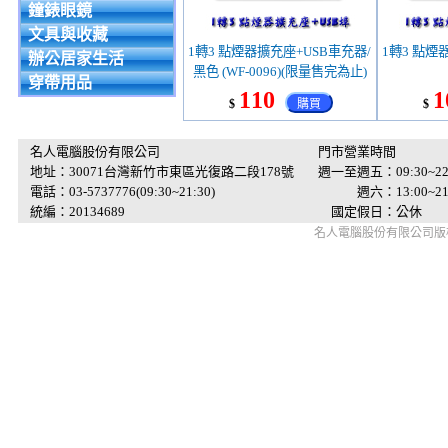
鐘錶眼鏡
文具與收藏
1轉3 點煙器擴充座+USB車充器/
1轉3 點煙
辦公居家生活
黑色 (WF-0096)(限量售完為止)
穿帶用品
110
1
$
購買
$
名人電腦股份有限公司
門市營業時間
地址：30071台灣新竹市東區光復路二段178號
週一至週五：09:30~22
電話：03-5737776(09:30~21:30)
週六：13:00~21:
統編：20134689
國定假日：公休
名人電腦股份有限公司版權所有 © 2