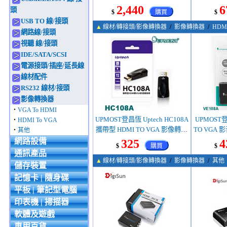
A母
2,440
6
頭
$
購買
$
USB TO 線/接頭
▲
線材/轉接頭/影像轉換器
/
影像轉換器
/
HDMI
網路線/接頭
視聽 線/接頭
IDE/SATA/SCSI
電源接頭/插座/延長線
線材配件
RS232 線材/接頭
影像轉換器
‧
VGA To HDMI
UPMOST登昌恆 Uptech HC108A
UPMOST登
‧
HDMI To VGA
攜帶型 HDMI TO VGA 影像轉換
TO VGA 
‧
其他
器 HDMI A公-VGA 15母+Audio
VGA 15母+A
網路設備
325
4
$
購買
$
通訊產品
▲
線材/轉接頭/影像轉換器
/
影像轉換器
/
其他
儲存裝置
記憶卡 | 隨身碟
平板 | 筆記型電腦
印表機 | 掃描器
軟體及遊戲
車用百貨