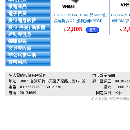
家電產品
電子百貨
DigiSun VH581 HDMI轉AV/S端子
DigiSun V
數位隨身影音
高解析影音訊號轉換器 HDMI TO
轉HDMI影
AV+S-Video
video
數位 相機 | 攝影機
2,805
2,
$
購買
$
運動與健身
鐘錶眼鏡
文具與收藏
辦公居家生活
穿帶用品
名人電腦股份有限公司
門市營業時間
地址：30071台灣新竹市東區光復路二段178號
週一至週五：09:30~22
電話：03-5737776(09:30~21:30)
週六：13:00~21:
統編：20134689
國定假日：公休
名人電腦股份有限公司版權所有 © 2