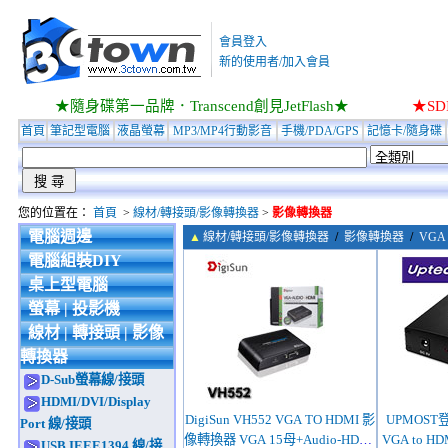
會員登入
新的使用者/加入會員
★隨身碟第一品牌．Transcend創見JetFlash★
★S
首頁
筆記型電腦
液晶螢幕
MP3/MP4行動影音
手機/PDA/GPS
記憶卡/隨身碟
您的位置在：
首頁
>
線材/轉接頭/影像轉換器
>
影像轉換器
電腦週邊
▲
線材/轉接頭/影像轉換器
/
影像轉換器
/
VGA 
電腦組裝DIY
桌上型電腦
螢幕 | 投影機
線材 | 轉接頭 | 影像
轉換器
D-Sub螢幕線/接頭
HDMI/DVI/Display
DigiSun VH552 VGA TO HDMI 影
UPMOST登
Port 線/接頭
像轉換器 VGA 15母+Audio-HDMI
VGA to 
USB.IEEE1394 線/接