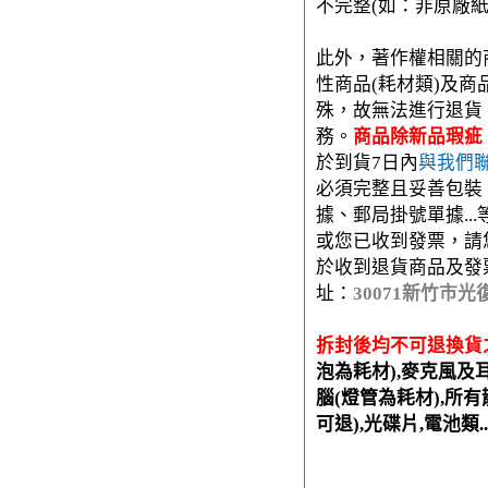
不完整(如：非原廠
此外，著作權相關的
性商品(耗材類)及
殊，故無法進行退貨
務。
商品除新品瑕疵
於到貨7日內
與我們
必須完整且妥善包裝
據、郵局掛號單據..
或您已收到發票，請
於收到退貨商品及發
址：
30071新竹市光
拆封後均不可退換貨
泡為耗材),麥克風及
腦(燈管為耗材),所有
可退),光碟片,電池類.