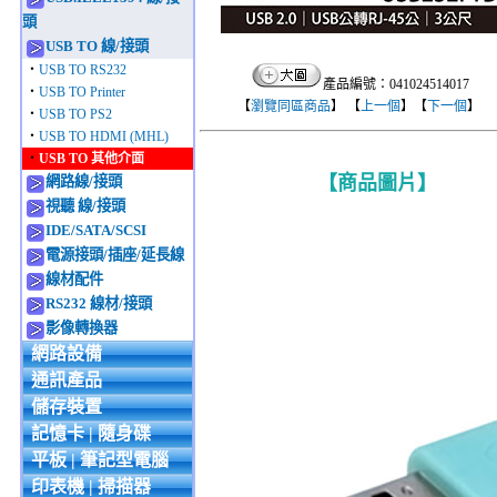
頭
USB TO 線/接頭
‧
USB TO RS232
產品編號：041024514017
‧
USB TO Printer
【
瀏覽同區商品
】 【
上一個
】【
下一個
】
‧
USB TO PS2
‧
USB TO HDMI (MHL)
‧
USB TO 其他介面
【商品圖片】
網路線/接頭
視聽 線/接頭
IDE/SATA/SCSI
電源接頭/插座/延長線
線材配件
RS232 線材/接頭
影像轉換器
網路設備
通訊產品
儲存裝置
記憶卡 | 隨身碟
平板 | 筆記型電腦
印表機 | 掃描器