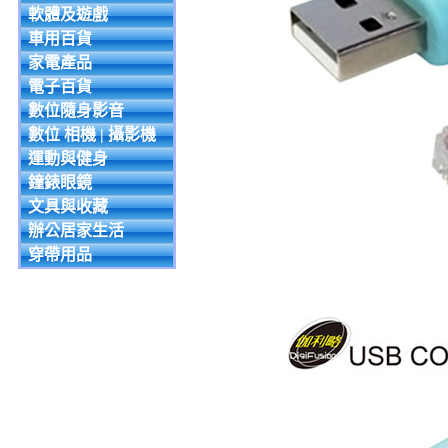
軟體及遊戲
車用百貨
家電產品
電子百貨
數位隨身影音
數位 相機 | 攝影機
運動與健身
鐘錶眼鏡
文具與收藏
辦公居家生活
穿帶用品