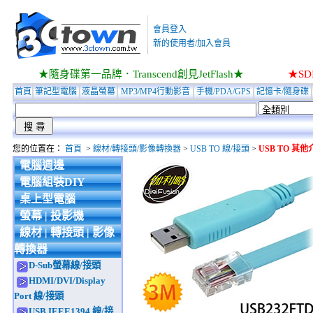
會員登入
新的使用者/加入會員
★隨身碟第一品牌．Transcend創見JetFlash★
★S
首頁
筆記型電腦
液晶螢幕
MP3/MP4行動影音
手機/PDA/GPS
記憶卡/隨身碟
您的位置在：
首頁
>
線材/轉接頭/影像轉換器
>
USB TO 線/接頭
>
USB TO 其他
電腦週邊
電腦組裝DIY
桌上型電腦
螢幕 | 投影機
線材 | 轉接頭 | 影像
轉換器
D-Sub螢幕線/接頭
HDMI/DVI/Display
Port 線/接頭
USB.IEEE1394 線/接