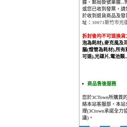
據、郵局掛號單據..
或您已收到發票，請
於收到退貨商品及發
址：
30071新竹市光
拆封後均不可退換貨
泡為耗材),麥克風及
腦(燈管為耗材),所有
可退),光碟片,電池類.
商品售後服務
您於3CTown所購
絡本站客服部，本站
理(3Ctown承諾
議)。