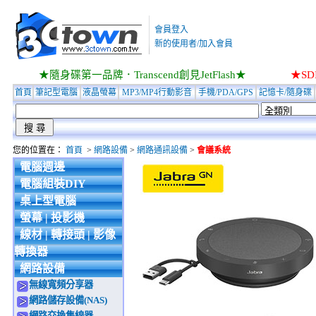
會員登入
新的使用者/加入會員
★隨身碟第一品牌．Transcend創見JetFlash★
★S
首頁
筆記型電腦
液晶螢幕
MP3/MP4行動影音
手機/PDA/GPS
記憶卡/隨身碟
您的位置在：
首頁
>
網路設備
>
網路通訊設備
>
會議系統
電腦週邊
電腦組裝DIY
桌上型電腦
螢幕 | 投影機
線材 | 轉接頭 | 影像
轉換器
網路設備
無線寬頻分享器
網路儲存設備(NAS)
網路交換集線器