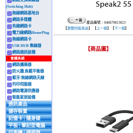
(Switching Hub)
無線網路基地台
網路多媒體
產品編號：040679813023
有線網路卡
【
瀏覽同區商品
】 【
上一個
】【
下一個
】
電力線網路HomePlug
無線網路卡
USB HUB 集線器
【商品圖】
網路通訊設備
‧
會議系統
網路擴展器
防火牆.負載平衡器
藍牙/無線網路天線
列印伺服器
網路電源供應器
智能家居設備
通訊產品
儲存裝置
記憶卡 | 隨身碟
平板 | 筆記型電腦
印表機 | 掃描器