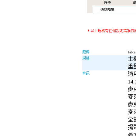
＊以上規格有任何說明錯誤依
廠牌
Jabra
主機尺
規格
重量
適用
音訊
14
麥
麥
麥克
麥克
全
揚聲
最大