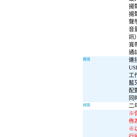
揚聲
揚聲
聲學
音
訊
寬帶
通
連接
連接
US
工作
藍牙
配
同
二
保固
※
佈
※
行