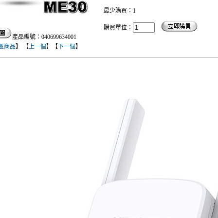
最少購買：1
購買單位：
產品編號：040699634001
區商品
】 【
上一個
】【
下一個
】