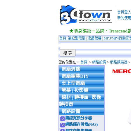
會員登
新的使用
★隨身碟第一品牌．Transcend創見
首頁
筆記型電腦
液晶螢幕
MP3/MP4行動影
您的位置在：
首頁
>
網路設備
>
網路擴展器
電腦週邊
電腦組裝DIY
桌上型電腦
螢幕 | 投影機
線材 | 轉接頭 | 影像
轉換器
網路設備
無線寬頻分享器
網路儲存設備(NAS)
網路交換集線器