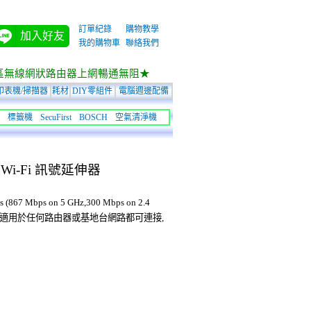
訂單紀錄
購物教學
加入好友
我的購物車
聯絡我們
區無線網狀路由器上網暢通無阻★
印表機/掃描器
耗材
DIY零組件
電腦週邊配備
標籤機
SecuFirst
BOSCH
空氣清淨機
0 Wi-Fi 訊號延伸器
7 Mbps on 5 GHz,300 Mbps on 2.4
指示燈,適用於任何路由器或基地台網路都可連接,