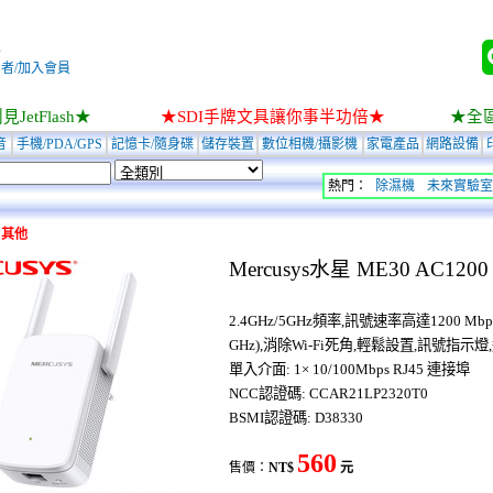
入
者/加入會員
JetFlash★
★SDI手牌文具讓你事半功倍★
★全
音
手機/PDA/GPS
記憶卡/隨身碟
儲存裝置
數位相機/攝影機
家電產品
網路設備
熱門：
除濕機
未來實驗室
>
其他
Mercusys水星 ME30 AC120
2.4GHz/5GHz頻率,訊號速率高達1200 Mbps (86
GHz),消除Wi-Fi死角,輕鬆設置,訊號
單入介面: 1× 10/100Mbps RJ45 連接埠
NCC認證碼: CCAR21LP2320T0
BSMI認證碼: D38330
560
售價：
NT$
元