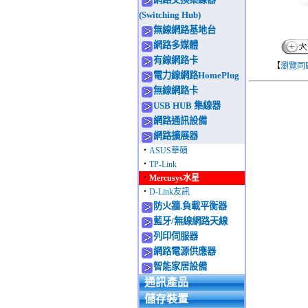
(Switching Hub)
無線網路基地台
網路多媒體
有線網路卡
【
瀏覽同
電力線網路HomePlug
無線網路卡
USB HUB 集線器
網路通訊設備
網路擴展器
‧
ASUS華碩
‧
TP-Link
‧
Mercusys水星
‧
D-Link友訊
防火牆.負載平衡器
藍牙/無線網路天線
列印伺服器
網路電源供應器
智能家居設備
通訊產品
儲存裝置