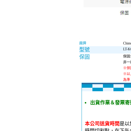
廠牌
Chi
型號
LT-K
保固
保固
非一
※保
※以
為準
出貨作業＆發票寄
本公司送貨時間
是以
時間切割點，在下午1