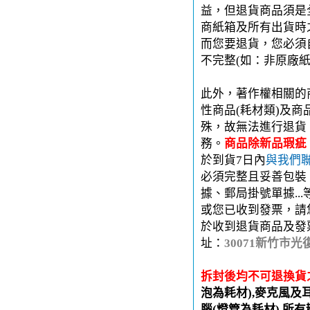
益，但退貨商品須是
商紙箱及所有出貨時
而您要退貨，您必須
不完整(如：非原廠
此外，著作權相關的
性商品(耗材類)及
殊，故無法進行退貨
務。
商品除新品瑕疵
於到貨7日內
與我們
必須完整且妥善包裝
據、郵局掛號單據..
或您已收到發票，請
於收到退貨商品及發
址：
30071新竹市光
拆封後均不可退換貨
泡為耗材),麥克風及
腦(燈管為耗材),所有