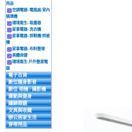
用品
空調電器–電風扇/室內
循環機
環境衛生–吸塵器
家事電器–洗衣機
家事電器–烘鞋機/烘被
機
家事電器–布料整理
美體保健
環境衛生-戶外整潔電
器
電子百貨
數位隨身影音
數位 相機 | 攝影機
運動與健身
鐘錶眼鏡
文具與收藏
辦公居家生活
穿帶用品