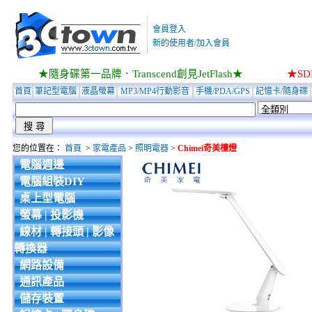
會員登入
新的使用者/加入會員
★隨身碟第一品牌．Transcend創見JetFlash★
★S
首頁
筆記型電腦
液晶螢幕
MP3/MP4行動影音
手機/PDA/GPS
記憶卡/隨身碟
您的位置在：
首頁
>
家電產品
>
照明電器
>
Chimei奇美檯燈
電腦週邊
電腦組裝DIY
桌上型電腦
螢幕 | 投影機
線材 | 轉接頭 | 影像
轉換器
網路設備
通訊產品
儲存裝置