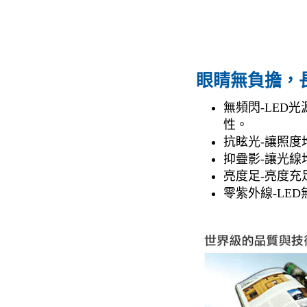
眼睛無負擔，
無頻閃-LED
性。
抗眩光-讓照度
抑疊影-讓光線
亮度足-亮度充
零紫外線-LE