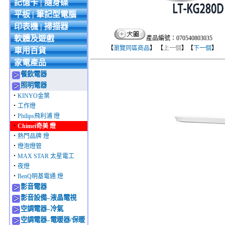
記憶卡 | 隨身碟
平板 | 筆記型電腦
印表機 | 掃描器
軟體及遊戲
產品編號：070540803035
【
瀏覽同區商品
】 【
上一個
】【
下一個
】
車用百貨
家電產品
餐飲電器
照明電器
‧
KINYO金葉
‧
工作燈
‧
Philips飛利浦 燈
‧
Chimei奇美 燈
‧
熱門品牌 燈
‧
燈泡燈管
‧
MAX STAR 太星電工
‧
夜燈
‧
BenQ明基電通 燈
影音電器
影音設備–液晶電視
空調電器–冷氣
空調電器–電暖器/保暖