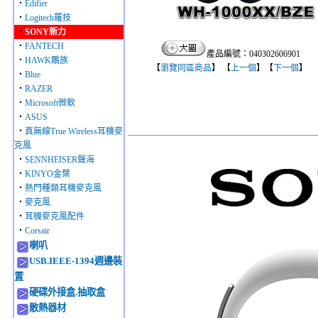
‧
Edifier
‧
Logitech羅技
‧
SONY新力
‧
FANTECH
產品編號：040302606901
‧
HAWK鵰族
【
瀏覽同區商品
】 【
上一個
】【
下一個
】
‧
Blue
‧
RAZER
‧
Microsoft微軟
‧
ASUS
‧
真無線True Wireless耳機麥
克風
‧
SENNHEISER聲海
‧
KINYO金葉
‧
熱門種類耳機麥克風
‧
麥克風
‧
耳機麥克風配件
‧
Corsair
喇叭
USB.IEEE-1394週邊裝
置
硬碟外接盒.抽取盒
散熱器材