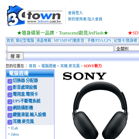
會員登入
新的使用者/加入會員
★隨身碟第一品牌．Transcend創見JetFlash★
★S
首頁
筆記型電腦
液晶螢幕
MP3/MP4行動影音
手機/PDA/GPS
記憶卡/隨身碟
您的位置在：
首頁
>
電腦週邊
>
耳機.麥克風
>
SONY新力
電腦週邊
切換器.分配器
影音處理設備
電視盒.電視卡
UPS不斷電系統
網路攝影機
鍵盤滑鼠.輸入設備
耳機.麥克風
‧
JLab
‧
Jabra