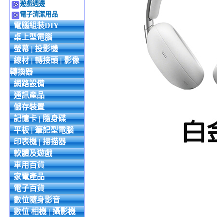
遊戲週邊
電子清潔用品
電腦組裝DIY
桌上型電腦
螢幕 | 投影機
線材 | 轉接頭 | 影像
轉換器
網路設備
通訊產品
儲存裝置
記憶卡 | 隨身碟
平板 | 筆記型電腦
印表機 | 掃描器
軟體及遊戲
車用百貨
家電產品
電子百貨
數位隨身影音
數位 相機 | 攝影機