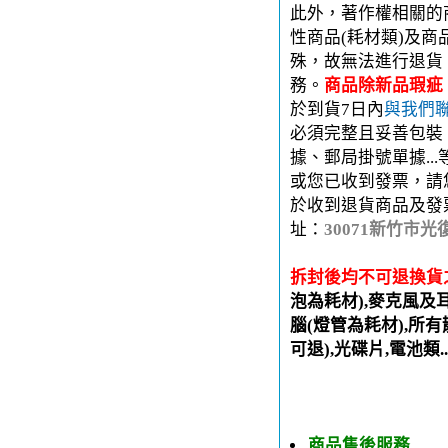
此外，著作權相關的
性商品(耗材類)及
殊，故無法進行退貨
務。
商品除新品瑕疵
於到貨7日內
與我們
必須完整且妥善包裝
據、郵局掛號單據..
或您已收到發票，請
於收到退貨商品及發
址：
30071新竹市光
拆封後均不可退換貨
泡為耗材),麥克風及
腦(燈管為耗材),所有
可退),光碟片,電池類.
商品售後服務