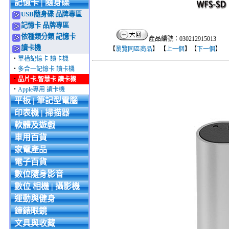
記憶卡 | 隨身碟
USB隨身碟 品牌專區
記憶卡 品牌專區
依種類分類 記憶卡
產品編號：030212915013
讀卡機
【
瀏覽同區商品
】 【
上一個
】【
下一個
】
‧
單槽記憶卡 讀卡機
‧
多合一記憶卡 讀卡機
‧
晶片卡.智慧卡 讀卡機
‧
Apple專用 讀卡機
平板 | 筆記型電腦
印表機 | 掃描器
軟體及遊戲
車用百貨
家電產品
電子百貨
數位隨身影音
數位 相機 | 攝影機
運動與健身
鐘錶眼鏡
文具與收藏