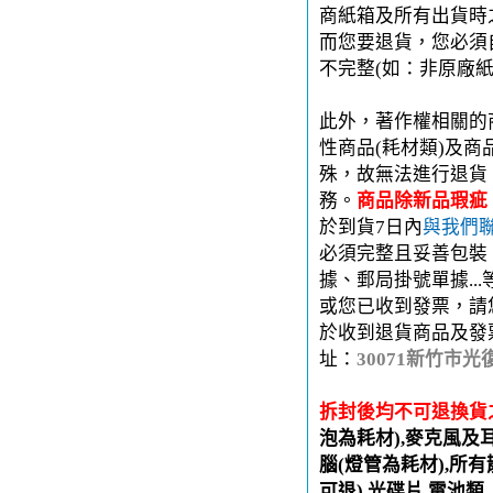
商紙箱及所有出貨時
而您要退貨，您必須
不完整(如：非原廠
此外，著作權相關的
性商品(耗材類)及
殊，故無法進行退貨
務。
商品除新品瑕疵
於到貨7日內
與我們
必須完整且妥善包裝
據、郵局掛號單據..
或您已收到發票，請
於收到退貨商品及發
址：
30071新竹市光
拆封後均不可退換貨
泡為耗材),麥克風及
腦(燈管為耗材),所有
可退),光碟片,電池類.