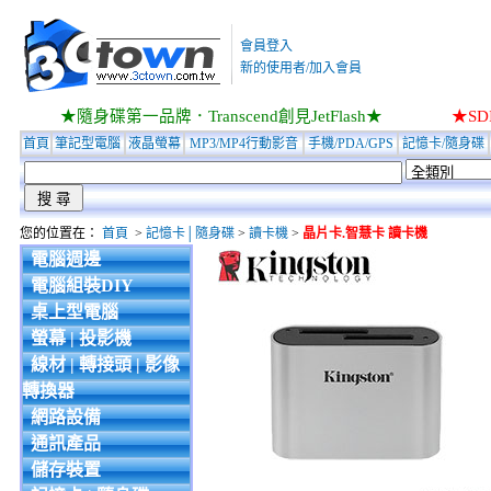
會員登入
新的使用者/加入會員
★隨身碟第一品牌．Transcend創見JetFlash★
★S
首頁
筆記型電腦
液晶螢幕
MP3/MP4行動影音
手機/PDA/GPS
記憶卡/隨身碟
您的位置在：
首頁
>
記憶卡│隨身碟
>
讀卡機
>
晶片卡.智慧卡 讀卡機
電腦週邊
電腦組裝DIY
桌上型電腦
螢幕 | 投影機
線材 | 轉接頭 | 影像
轉換器
網路設備
通訊產品
儲存裝置