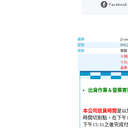
廠牌
j5 cre
型號
JVU2
保固
保固 
※保
※以
為準
出貨作業＆發票寄
本公司送貨時間
是以
時間切割點，在下午1
下午15:31之後完