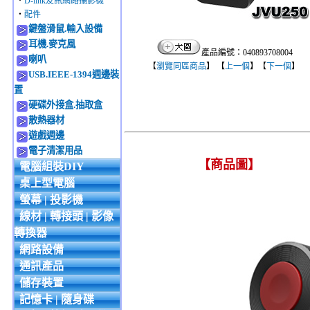
‧
D-link友訊網路攝影機
‧
配件
鍵盤滑鼠.輸入設備
耳機.麥克風
產品編號：040893708004
喇叭
【
瀏覽同區商品
】 【
上一個
】【
下一個
】
USB.IEEE-1394週邊裝
置
硬碟外接盒.抽取盒
散熱器材
遊戲週邊
電子清潔用品
【商品圖】
電腦組裝DIY
桌上型電腦
螢幕 | 投影機
線材 | 轉接頭 | 影像
轉換器
網路設備
通訊產品
儲存裝置
記憶卡 | 隨身碟