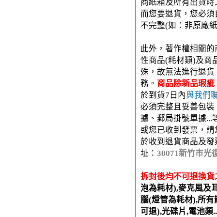
商紙箱及所有出貨時
而您要退貨，您必須
不完整(如：非原廠
此外，著作權相關的
性商品(耗材類)及
殊，故無法進行退貨
務。
商品除新品瑕疵
於到貨7日內
與我們
必須完整且妥善包裝
據、郵局掛號單據..
或您已收到發票，請
於收到退貨商品及發
址：
30071新竹市光
拆封後均不可退換貨
泡為耗材),麥克風及
腦(燈管為耗材),所有
可退),光碟片,電池類.