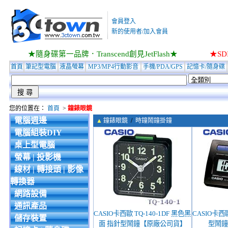
會員登入
新的使用者/加入會員
★隨身碟第一品牌．Transcend創見JetFlash★
★S
首頁
筆記型電腦
液晶螢幕
MP3/MP4行動影音
手機/PDA/GPS
記憶卡/隨身碟
您的位置在：
首頁
>
鐘錶眼鏡
電腦週邊
▲
鐘錶眼鏡
/
時鐘鬧鐘掛鐘
電腦組裝DIY
桌上型電腦
螢幕 | 投影機
線材 | 轉接頭 | 影像
轉換器
網路設備
通訊產品
CASIO卡西歐 TQ-140-1DF 黑色黑
CASIO卡西歐
儲存裝置
面 指針型鬧鐘【原廠公司貨】
型鬧鐘