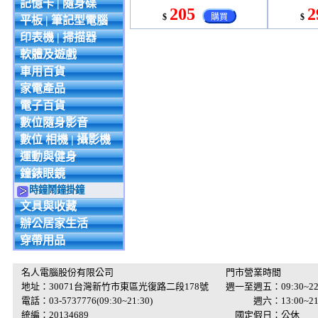
記憶卡 | 隨身碟
205
2
$
購買
$
平板 | 筆記型電腦
印表機 | 掃描器
軟體及遊戲
車用百貨
家電產品
電子百貨
數位隨身影音
數位 相機 | 攝影機
運動與健身
鐘錶眼鏡
時鐘鬧鐘掛鐘
文具與收藏
辦公居家生活
穿帶用品
名人電腦股份有限公司
門市營業時間
地址：30071台灣新竹市東區光復路二段178號
週一至週五：09:30~22
電話：03-5737776(09:30~21:30)
週六：13:00~21:
統編：20134689
國定假日：公休