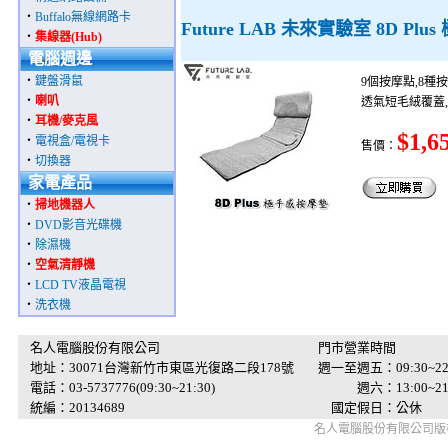
‧
Buffalo無線網路卡
Future LAB 未來實驗室 8D Pl
‧
集線器(Hub)
電腦週邊
‧
鍵盤滑鼠
9個按摩點,8種
‧
喇叭
透氣短毛絨覆蓋,內
‧
耳機/麥克風
$1,6
‧
電視盒/電視卡
售價：
‧
切換器
家電產品
‧
掃地機器人
‧
DVD影音光碟機
‧
除濕機
‧
空氣清靜機
‧
LCD TV液晶電視
‧
洗衣機
名人電腦股份有限公司
門市營業時間
地址：30071台灣新竹市東區光復路二段178號
週一至週五：09:30~22
電話：03-5737776(09:30~21:30)
週六：13:00~21:
統編：20134689
國定假日：公休
名人電腦股份有限公司版權所有 © 2