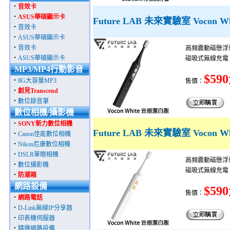
‧
音效卡
‧
ASUS華碩顯示卡
Future LAB 未來實驗室 Vocon 
‧
音效卡
‧
ASUS華碩顯示卡
‧
音效卡
高頻震動磁懸浮聲
‧
ASUS華碩顯示卡
磁吸式無線充電
MP3/MP4行動影音
$59
‧
8G大容量MP3
售價：
‧
創見Transcend
‧
數位錄音筆
數位相機/攝影機
‧
SONY新力數位相機
Future LAB 未來實驗室 Vocon 
‧
Canon佳能數位相機
‧
Nikon尼康數位相機
‧
DSLR單眼相機
高頻震動磁懸浮聲
‧
數位攝影機
磁吸式無線充電
‧
防潮箱
網路設備
$59
售價：
‧
網路電話
‧
D-Link無線IP分享器
‧
印表機伺服器
‧
精選網路設備