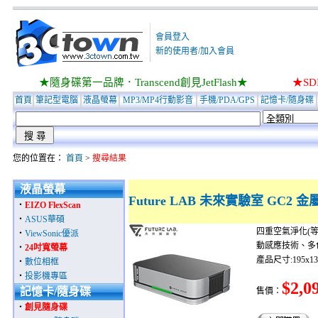
會員登入
新的使用者/加入會員
★隨身碟第一品牌．Transcend創見JetFlash★
★S
首頁
筆記型電腦
液晶螢幕
MP3/MP4行動影音
手機/PDA/GPS
記憶卡/隨身碟
您的位置在：
首頁
>
搜尋結果
液晶螢幕
Future LAB 未來實驗室 GC2 
‧
EIZO FlexScan
‧
ASUS華碩
四重空氣淨化(
‧
ViewSonic優派
動感應技術、多色
‧
24吋寬螢幕
產品尺寸:195x1
‧
數位相框
‧
投影機專區
$2,0
記憶卡/隨身碟
售價：
‧
創見隨身碟