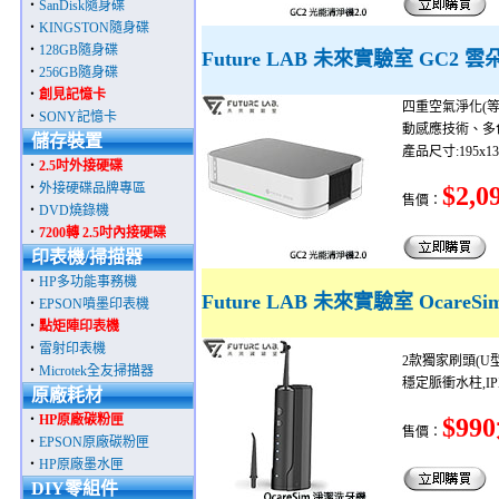
‧
SanDisk隨身碟
‧
KINGSTON隨身碟
‧
128GB隨身碟
Future LAB 未來實驗室 GC2 
‧
256GB隨身碟
‧
創見記憶卡
四重空氣淨化(
‧
SONY記憶卡
動感應技術、多色
儲存裝置
產品尺寸:195x1
‧
2.5吋外接硬碟
‧
外接硬碟品牌專區
$2,0
售價：
‧
DVD燒錄機
‧
7200轉 2.5吋內接硬碟
印表機/掃描器
‧
HP多功能事務機
Future LAB 未來實驗室 Ocare
‧
EPSON噴墨印表機
‧
點矩陣印表機
‧
雷射印表機
2款獨家刷頭(U型
‧
Microtek全友掃描器
穩定脈衝水柱,I
原廠耗材
‧
HP原廠碳粉匣
$99
售價：
‧
EPSON原廠碳粉匣
‧
HP原廠墨水匣
DIY零組件